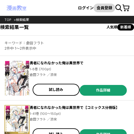
カート
検索
ログイン
会員登録
TOP
検索結果
検索結果一覧
人気順
新着順
キーワード：倉田フラト
2件中 1～2件表示中
勇者になれなかった俺は異世界で
1-8巻 (700pt)
倉田フラト ／添宋
試し読み
作品詳細
勇者になれなかった俺は異世界で【コミックス分冊版】
1-41巻 (100～150pt)
倉田フラト ／添宋