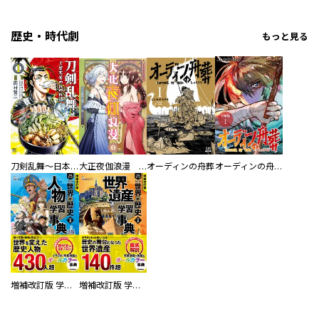
歴史・時代劇
もっと見る
刀剣乱舞～日本号つれづれ酒～
大正夜伽浪漫 －金曜日の花嫁—
オーディンの舟葬
オーディンの舟葬 分冊版
増補改訂版 学研まんが NEW世界の歴史 別巻 人物学習事典
増補改訂版 学研まんが NEW世界の歴史 別巻 世界遺産学習事典