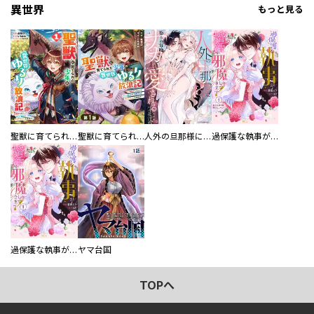
異世界
もっと見る
聖獣に育てられた少年の異世界ゆるり放浪記～神様からもらったチート魔法で、仲間たちとスローライフを満喫中～
聖獣に育てられた少年の異世界ゆるり放浪記～神様からもらったチート魔法で、仲間たちとスローライフを満喫中～【分冊版】
人外の旦那様に娶られ毎晩ナカまで愛される…。アンソロジー
過保護な執事が私の婚活を邪魔してきます！ 分冊版
過保護な執事が私の婚活を邪魔してきます！
ヤマ台国
TOPへ