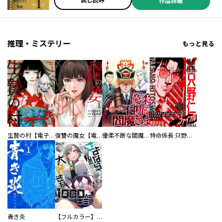
試し読み
作品詳細
推理・ミステリー
もっと見る
生贄の村【電子単行本版】
復讐の魔女【電子単行本版】
優柔不断な閻魔さま
特命係長 只野仁ファイナル 愛蔵版
青き炎
【フルカラー】さよなら、私の大好きな１０００人のキミ。