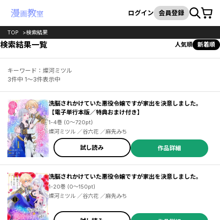
カート
検索
ログイン
会員登録
TOP
検索結果
検索結果一覧
人気順
新着順
キーワード：燦河ミツル
3件中 1～3件表示中
洗脳されかけていた悪役令嬢ですが家出を決意しました。
【電子単行本版／特典おまけ付き】
1-4巻 (0～720pt)
燦河ミツル ／谷六花 ／麻先みち
試し読み
作品詳細
洗脳されかけていた悪役令嬢ですが家出を決意しました。
1-20巻 (0～150pt)
燦河ミツル ／谷六花 ／麻先みち