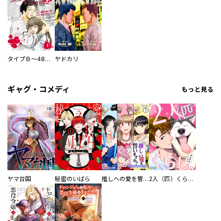
タイプＢ～48時間後、致死率100％～【単話】
ヤドカリ
ギャグ・コメディ
もっと見る
ヤマ台国
秘密のいばら
推しへの愛を誓いますか？～アラサー女子、推しは逃げぬが人生逃げる～
2人（匹）くらし。