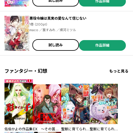
試し読み
作品詳細
悪役令嬢は真実の愛なんて信じない
1巻 (200pt)
maco ／葵すみれ ／燦河ミツル
試し読み
作品詳細
ファンタジー・幻想
もっと見る
佐伯かよの作品集
EX ～その賞金稼ぎは、世界の出口を探す～【単行本版】
聖獣に育てられた少年の異世界ゆるり放浪記～神様からもらったチート魔法で、仲間たちとスローライフを満喫中～
聖獣に育てられた少年の異世界ゆるり放浪記～神様からもらったチート魔法で、仲間たちとスローライフを満喫中～【分冊版】