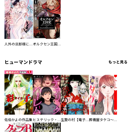
人外の旦那様に娶られ毎晩ナカまで愛される…。アンソロジー
オルクセン王国史
ヒューマンドラマ
もっと見る
佐伯かよの作品集
ヒステリック・ハーレム～搾られる男と堕ちる女～【電子単行本版】
生贄の村【電子単行本版】
葬儀屋タケコ～あなたの最期、叶えます【電子単行本版】