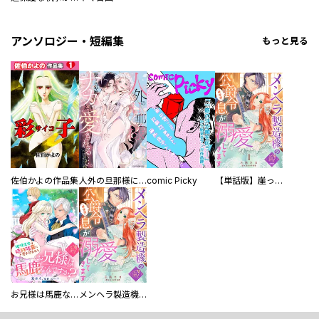
アンソロジー・短編集
もっと見る
佐伯かよの作品集
人外の旦那様に娶られ毎晩ナカまで愛される…。アンソロジー
comic Picky
【単話版】崖っぷち令嬢ですが、意地と策略で幸せになります！シリーズ
お兄様は馬鹿なんですか？～地味王女は婚約破棄に巻き込まれる～
メンヘラ製造機の公爵令息（過保護）が溺愛してきます