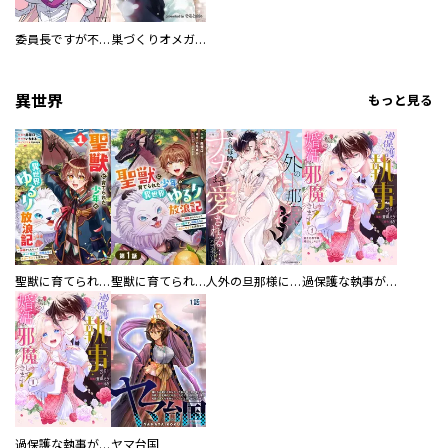
委員長ですが不良になるほど恋してます！
巣づくりオメガバース
異世界
もっと見る
聖獣に育てられた少年の異世界ゆるり放浪記～神様からもらったチート魔法で、仲間たちとスローライフを満喫中～
聖獣に育てられた少年の異世界ゆるり放浪記～神様からもらったチート魔法で、仲間たちとスローライフを満喫中～【分冊版】
人外の旦那様に娶られ毎晩ナカまで愛される…。アンソロジー
過保護な執事が私の婚活を邪魔してきます！ 分冊版
過保護な執事が私の婚活を邪魔してきます！
ヤマ台国