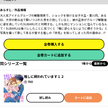
あらすじ／作品情報
大人気アイドルグループの解散発表で、ショックを受ける女子大生・夏川月。ある
日、大学の飲み会で酔いつぶれた男を介抱していると、彼の正体がグループ解散後
に姿を消していたSUBARUだと判明する。しかも同じマンションに住んでいるなん
て！SUBARUは身バレしたことに気づくと「俺に逆らえないように晒そうかな」と
写真を撮って脅して来るが――愛する推しの『本性』を知ってしまった月の運命は…!?
全巻購入する
全巻カートに追加する
同シリーズ一覧
1巻から
最新から
推しに飼われています１２
ポイント
150
試し読み
カートに追加