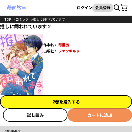
カート
検索
ログイン
会員登録
TOP
コミック
推しに飼われています
推しに飼われています２
作家名：
琴里奏
出版社：
ファンギルド
2巻を購入する
試し読み
カートに追加
関連タグ