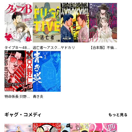
タイプＢ～48時間後、致死率100％～【単話】
逃亡者～アスクレピオスの杖～
ヤドカリ
【合本版】不倫処刑
特命係長 只野仁ファイナル 愛蔵版
青き炎
ギャグ・コメディ
もっと見る