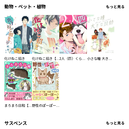
動物・ペット・植物
もっと見る
化けねこ招き
化けねこ招き【描きおろし付合冊版】
2人（匹）くらし。
小さな瞳 大きな鼓動
まろまろ日和【豪華版】
野性のぽーぽー【豪華版】
サスペンス
もっと見る