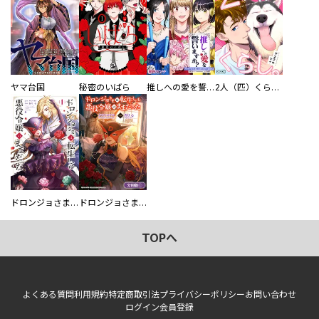
ヤマ台国
秘密のいばら
推しへの愛を誓いますか？～アラサー女子、推しは逃げぬが人生逃げる～
2人（匹）くらし。
ドロンジョさまは転生しても悪役令嬢のままだった
ドロンジョさまは転生しても悪役令嬢のままだった【分冊版】
TOPへ
よくある質問
利用規約
特定商取引法
プライバシーポリシー
お問い合わせ
ログイン
会員登録