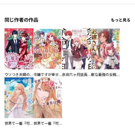
同じ作者の作品
もっと見る
ウソつき夫婦のあやかし婚姻事情～旦那さまは最強の天邪鬼！？～ 【連載版】
令嬢ですが幸せは自力で掴みます！アンソロジーコミック
余命六ヶ月延長してもらったから、ここからは私の時間です
獣な最強の女戦士はお嫁さんになりたい
世界で一番『可愛い』雨宮さん、二番目は俺。【単話版】
世界で一番『可愛い』雨宮さん、二番目は俺。 THE COMIC