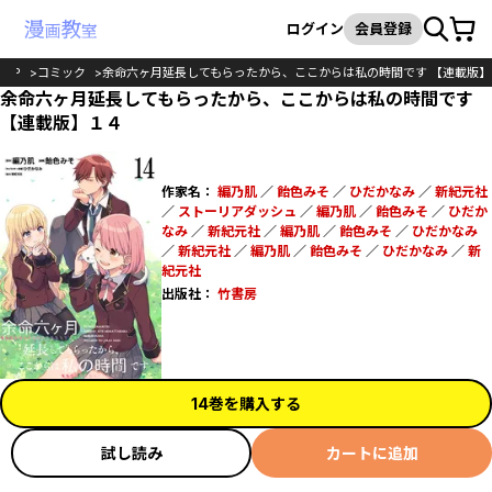
カート
検索
ログイン
会員登録
TOP
コミック
余命六ヶ月延長してもらったから、ここからは私の時間です 【連載版】
余命六ヶ月延長してもらったから、ここからは私の時間です
【連載版】１４
作家名：
編乃肌
／
飴色みそ
／
ひだかなみ
／
新紀元社
／
ストーリアダッシュ
／
編乃肌
／
飴色みそ
／
ひだか
なみ
／
新紀元社
／
編乃肌
／
飴色みそ
／
ひだかなみ
／
新紀元社
／
編乃肌
／
飴色みそ
／
ひだかなみ
／
新
紀元社
出版社：
竹書房
14巻を購入する
試し読み
カートに追加