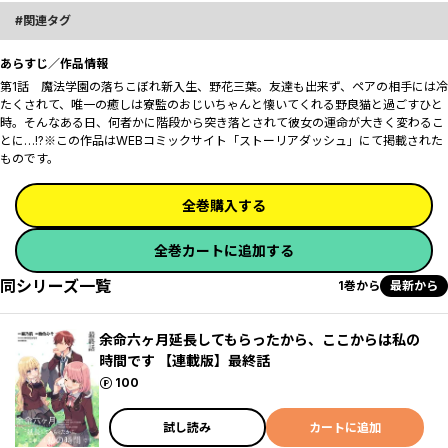
関連タグ
あらすじ／作品情報
第1話 魔法学園の落ちこぼれ新入生、野花三葉。友達も出来ず、ペアの相手には冷
たくされて、唯一の癒しは寮監のおじいちゃんと懐いてくれる野良猫と過ごすひと
時。そんなある日、何者かに階段から突き落とされて彼女の運命が大きく変わるこ
とに…!?※この作品はWEBコミックサイト「ストーリアダッシュ」にて掲載された
ものです。
全巻購入する
全巻カートに追加する
同シリーズ一覧
1巻から
最新から
余命六ヶ月延長してもらったから、ここからは私の
時間です 【連載版】最終話
ポイント
100
試し読み
カートに追加