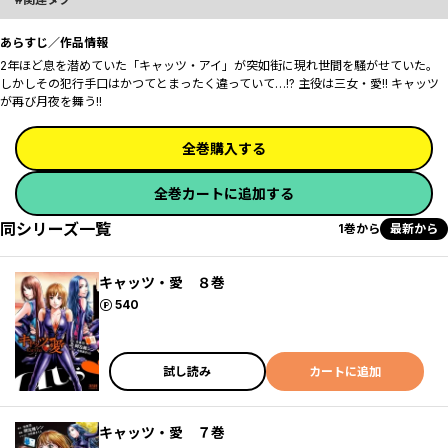
あらすじ／作品情報
2年ほど息を潜めていた「キャッツ・アイ」が突如街に現れ世間を騒がせていた――。
しかしその犯行手口はかつてとまったく違っていて…!? 主役は三女・愛!! キャッツ
が再び月夜を舞う!!
全巻購入する
全巻カートに追加する
同シリーズ一覧
1巻から
最新から
キャッツ・愛 ８巻
ポイント
540
試し読み
カートに追加
キャッツ・愛 ７巻