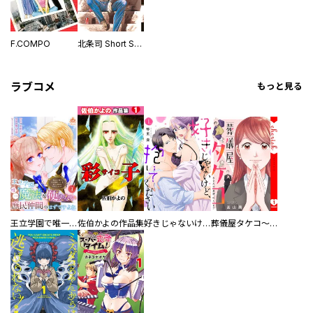
F.COMPO
北条司 Short Stories
ラブコメ
もっと見る
王立学園で唯一魔法が使えない庶民仲間のはずですよね～実は王子様で私を溺愛しているなんて告白はやめてください～
佐伯かよの作品集
好きじゃないけど、抱いてください【電子単行本版／特典おまけ付き】
葬儀屋タケコ～あなたの最期、叶えます【電子単行本版】