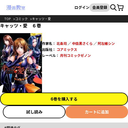
カート
検索
ログイン
会員登録
TOP
コミック
キャッツ・愛
キャッツ・愛 ６巻
作家名：
北条司
／
中目黒さくら
／
阿左維シン
出版社：
コアミックス
レーベル：
月刊コミックゼノン
6巻を購入する
試し読み
カートに追加
関連タグ