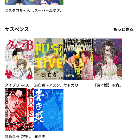
ミズダコちゃんからは逃げられない！
スーパー恋愛タイム！～現場でドＳな彼女は自宅でデレる～
サスペンス
もっと見る
タイプＢ～48時間後、致死率100％～【単話】
逃亡者～アスクレピオスの杖～
ヤドカリ
【合本版】不倫処刑
特命係長 只野仁ファイナル 愛蔵版
青き炎