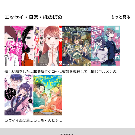
エッセイ・日常・ほのぼの
もっと見る
優しい顔をした親友は、夫と不倫して私の家に入り込んできた。
葬儀屋タケコ～あなたの最期、叶えます【電子単行本版】
奴隷を調教してハーレム作る
同じギルメンの声が好き
カワイイ恋は着飾らない
カラちゃんとシトーさんと、 【分冊版】