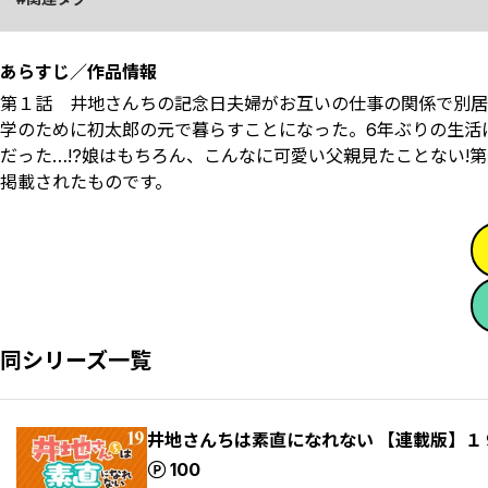
あらすじ／作品情報
第１話 井地さんちの記念日夫婦がお互いの仕事の関係で別居
学のために初太郎の元で暮らすことになった。6年ぶりの生活
だった…!?娘はもちろん、こんなに可愛い父親見たことない!第
掲載されたものです。
同シリーズ一覧
井地さんちは素直になれない 【連載版】１
ポイント
100