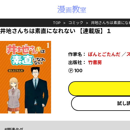
TOP
コミック
井地さんちは素直にな
井地さんちは素直になれない 【連載版】１
作家名：
ぽんとごたんだ
／
出版社：
竹書房
ポイント
100
試し
関連タグ