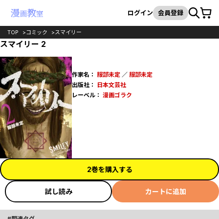
カート
検索
ログイン
会員登録
TOP
コミック
スマイリー
スマイリー 2
作家名：
服部未定
／
服部未定
出版社：
日本文芸社
レーベル：
漫画ゴラク
2巻を購入する
試し読み
カートに追加
関連タグ