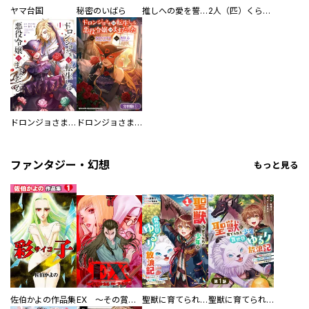
ヤマ台国
秘密のいばら
推しへの愛を誓いますか？～アラサー女子、推しは逃げぬが人生逃げる～
2人（匹）くらし。
ドロンジョさまは転生しても悪役令嬢のままだった
ドロンジョさまは転生しても悪役令嬢のままだった【分冊版】
ファンタジー・幻想
もっと見る
佐伯かよの作品集
EX ～その賞金稼ぎは、世界の出口を探す～【単行本版】
聖獣に育てられた少年の異世界ゆるり放浪記～神様からもらったチート魔法で、仲間たちとスローライフを満喫中～
聖獣に育てられた少年の異世界ゆるり放浪記～神様からもらったチート魔法で、仲間たちとスローライフを満喫中～【分冊版】