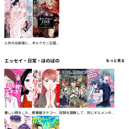
人外の旦那様に娶られ毎晩ナカまで愛される…。アンソロジー
オルクセン王国史
エッセイ・日常・ほのぼの
もっと見る
優しい顔をした親友は、夫と不倫して私の家に入り込んできた。
葬儀屋タケコ～あなたの最期、叶えます【電子単行本版】
奴隷を調教してハーレム作る
同じギルメンの声が好き