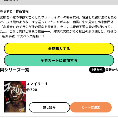
あらすじ／作品情報
愛娘を不慮の事故で亡くしたフリーライターの鴨目友司。絶望した彼は妻にも去ら
れ、抜け殻のような日々を送っていた。だがある日勧誘に来た見知らぬ宗教団体
「心笑会」のチラシが彼の運命を変える。そこには音信不通の妻の姿が映ってい
た…。これは信仰と狂気の物語ーー。邪悪な笑顔が招く教団の黒き闇とは。戦慄の
``新興宗教``サスペンス始動！！
全巻購入する
全巻カートに追加する
同シリーズ一覧
1巻から
最新から
スマイリー 1
ポイント
700
試し読み
カートに追加