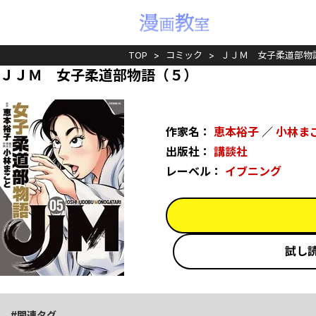
TOP
コミック
ＪＪＭ 女子柔道部物
ＪＪＭ 女子柔道部物語（５）
作家名：
恵本裕子
／
小林ま
出版社：
講談社
レーベル：
イブニング
試し
関連タグ