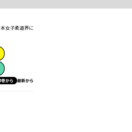
日本女子柔道界に
1巻から
最新から