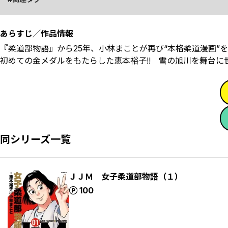
あらすじ／作品情報
『柔道部物語』から25年、小林まことが再び“本格柔道漫画”
初めての金メダルをもたらした恵本裕子!! 雪の旭川を舞台
同シリーズ一覧
ＪＪＭ 女子柔道部物語（１）
ポイント
100