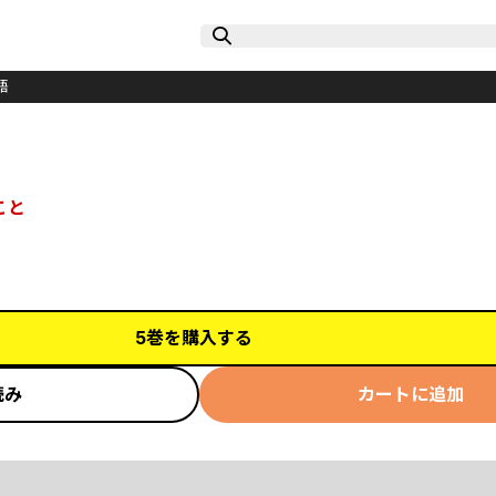
語
こと
5巻を購入する
読み
カートに追加