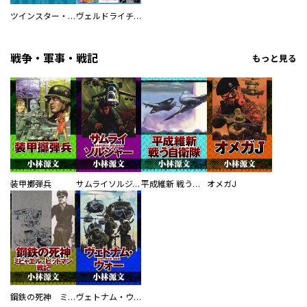
ツインスター・サイクロン・ランナウェイ
ヴェルドライチオシ聖典パック 『転スラ』ミニ画集付き シリウス人気作３選
戦争・軍事・戦記
もっと見る
装甲擲弾兵
サムライソルジャー SAMURAI SOLDIER
平成維新 戦う自衛隊
オメガJ
鋼鉄の死神 ミヒャエル・ビットマン戦記
ヴェトナム・ウォー VIETNAM WAR