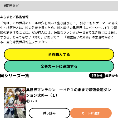
関連タグ
あらすじ／作品情報
「俺は、この世界のルールの穴を突いて生き延びる――！」 引きこもりゲーマーの高校
生・桐原行人は、妹の佐奈を探すため、剣と魔法の異世界《エバーワールド》で冒
険の旅をすることに。だが行人には、過酷なファンタジー世界で生き抜くには厳し
すぎる、とんでもない「縛り」があって――？ 『精霊使いの剣舞』の志瑞祐がおく
る、変化球異世界転生ファンタジー！
全巻購入する
全巻カートに追加する
同シリーズ一覧
1巻から
最新から
異世界マンチキン ーＨＰ１のままで最強最速ダン
ジョン攻略ー（１）
ポイント
720
試し読み
カートに追加