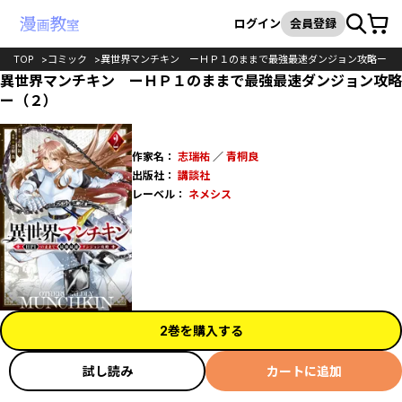
カート
検索
ログイン
会員登録
TOP
コミック
異世界マンチキン ーＨＰ１のままで最強最速ダンジョン攻略ー
異世界マンチキン ーＨＰ１のままで最強最速ダンジョン攻略
ー（２）
作家名：
志瑞祐
／
青桐良
出版社：
講談社
レーベル：
ネメシス
2巻を購入する
試し読み
カートに追加