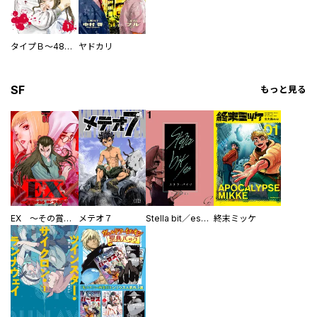
タイプＢ～48時間後、致死率100％～【単話】
ヤドカリ
SF
もっと見る
EX ～その賞金稼ぎは、世界の出口を探す～【単行本版】
メテオ７
Stella bit／es【単話版】
終末ミッケ