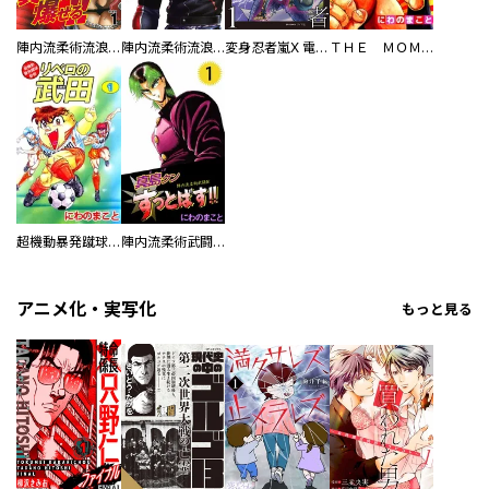
陣内流柔術流浪伝 真島、爆ぜる！！
陣内流柔術流浪伝 真島、爆ぜる！！
変身忍者嵐X 電子版
ＴＨＥ ＭＯＭＯＴＡＲＯＨ
超機動暴発蹴球野郎 リベロの武田
陣内流柔術武闘伝 真島クンすっとばす！！
アニメ化・実写化
もっと見る