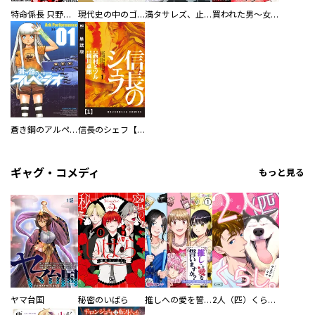
特命係長 只野仁ファイナル 愛蔵版
現代史の中のゴルゴ13
満タサレズ、止メラレズ
買われた男～女性限定快感セラピスト～【描き下ろしおまけ付き特装版】
蒼き鋼のアルペジオ
信長のシェフ【単話版】
ギャグ・コメディ
もっと見る
ヤマ台国
秘密のいばら
推しへの愛を誓いますか？～アラサー女子、推しは逃げぬが人生逃げる～
2人（匹）くらし。