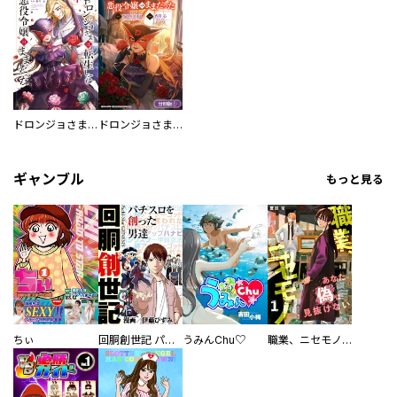
ドロンジョさまは転生しても悪役令嬢のままだった
ドロンジョさまは転生しても悪役令嬢のままだった【分冊版】
ギャンブル
もっと見る
ちぃ
回胴創世記 パチスロを創った男達
うみんChu♡
職業、ニセモノ～あなたに偽は見抜けない【電子単行本版】