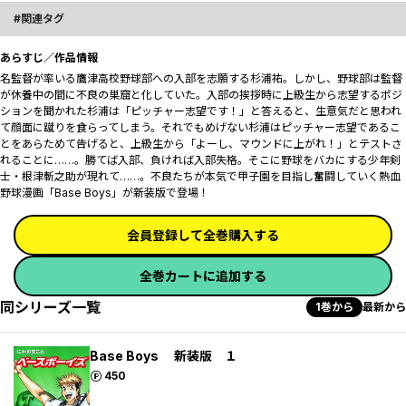
関連タグ
あらすじ／作品情報
名監督が率いる鷹津高校野球部への入部を志願する杉浦祐。しかし、野球部は監督
が休養中の間に不良の巣窟と化していた。入部の挨拶時に上級生から志望するポジ
ションを聞かれた杉浦は「ピッチャー志望です！」と答えると、生意気だと思われ
て顔面に蹴りを食らってしまう。それでもめげない杉浦はピッチャー志望であるこ
とをあらためて告げると、上級生から「よーし、マウンドに上がれ！」とテストさ
れることに……。勝てば入部、負ければ入部失格。そこに野球をバカにする少年剣
士・根津斬之助が現れて……。不良たちが本気で甲子園を目指し奮闘していく熱血
野球漫画「Base Boys」が新装版で登場！
会員登録して全巻購入する
全巻カートに追加する
同シリーズ一覧
1巻から
最新から
Base Boys 新装版 １
ポイント
450