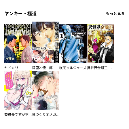
ヤンキー・極道
もっと見る
ヤドカリ
首里と優一郎
咲花ソルジャーズ
異世界金融王 ～クローネ・ゴルディオンの覇道～
委員長ですが不良になるほど恋してます！
巣づくりオメガバース