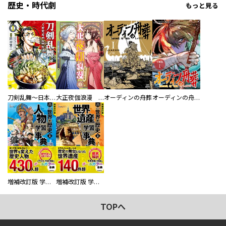
歴史・時代劇
もっと見る
刀剣乱舞～日本号つれづれ酒～
大正夜伽浪漫 －金曜日の花嫁—
オーディンの舟葬
オーディンの舟葬 分冊版
増補改訂版 学研まんが NEW世界の歴史 別巻 人物学習事典
増補改訂版 学研まんが NEW世界の歴史 別巻 世界遺産学習事典
TOPへ