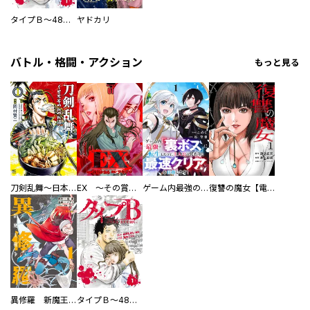
タイプＢ～48時間後、致死率100％～【単話】
ヤドカリ
バトル・格闘・アクション
もっと見る
刀剣乱舞～日本号つれづれ酒～
EX ～その賞金稼ぎは、世界の出口を探す～【単行本版】
ゲーム内最強の『裏ボス』に転生したので、主人公の代わりに最速クリアを目指します！【電子単行本版】
復讐の魔女【電子単行本版】
異修羅 新魔王戦争
タイプＢ～48時間後、致死率100％～【単話】