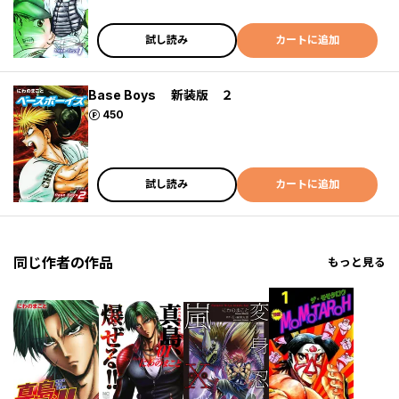
試し読み
カートに追加
Base Boys 新装版 ２
ポイント
450
試し読み
カートに追加
同じ作者の作品
もっと見る