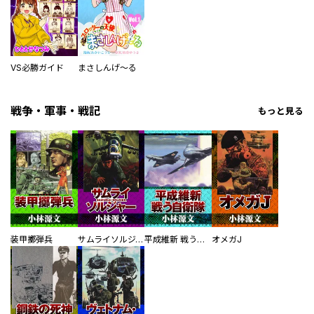
VS必勝ガイド
まさしんげ～る
戦争・軍事・戦記
もっと見る
装甲擲弾兵
サムライソルジャー SAMURAI SOLDIER
平成維新 戦う自衛隊
オメガJ