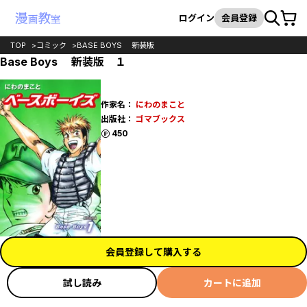
カート
検索
ログイン
会員登録
TOP
コミック
BASE BOYS 新装版
Base Boys 新装版 １
作家名：
にわのまこと
出版社：
ゴマブックス
ポイント
450
会員登録して購入する
試し読み
カートに追加