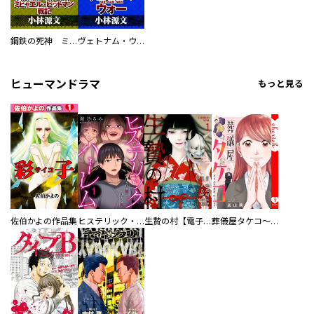
鋼鉄の死神 ミヒャエル・ビットマン戦記
ヴェトナム・ウォー VIETNAM WAR
ヒューマンドラマ
もっと見る
佐伯かよの作品集
ヒステリック・ハーレム～搾られる男と堕ちる女～【電子単行本版】
生贄の村【電子単行本版】
葬儀屋タケコ～あなたの最期、叶えます【電子単行本版】