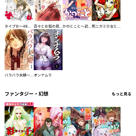
タイプＢ～48時間後、致死率100％～【単話】
百々とお狐の見習い巫女生活【単行本版】
かのとこと～武蔵花町怪話譚～ 【連載版】
死ニガミ少女とスマホ神
バラバラ夫婦～手足をなくした夫はまだ生きてる
オンナムラ
ファンタジー・幻想
もっと見る