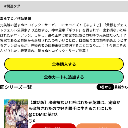
関連タグ
あらすじ／作品情報
元英雄の望まぬヒロイック・サーガ、コミカライズ！【あらすじ】「貴様をヴェス
トフェルト公爵家より追放する――」神の恩恵『ギフト』を得られず、出来損ないと呼
ばれた少年・アレン。しかし、彼の正体は――前世の記憶と力を持つ元英雄だった！？
実家である公爵家から追放されたのをいいことに、自由気ままな旅を始めようとす
るアレンだったが、元婚約者の暗殺未遂に遭遇することになり……！？今世こその
んびりしたい元英雄の、望まぬヒロイック・サーガ開幕！
全巻購入する
全巻カートに追加する
同シリーズ一覧
1巻から
最新から
【単話版】出来損ないと呼ばれた元英雄は、実家か
ら追放されたので好き勝手に生きることにした
@COMIC 第1話
ポイント
0