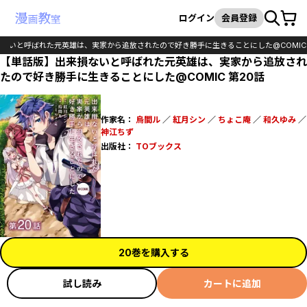
カート
検索
ログイン
会員登録
ないと呼ばれた元英雄は、実家から追放されたので好き勝手に生きることにした@COMIC
【単話版】出来損ないと呼ばれた元英雄は、実家から追放され
たので好き勝手に生きることにした@COMIC 第20話
作家名：
烏間ル
／
紅月シン
／
ちょこ庵
／
和久ゆみ
／
神江ちず
出版社：
TOブックス
20巻を購入する
試し読み
カートに追加