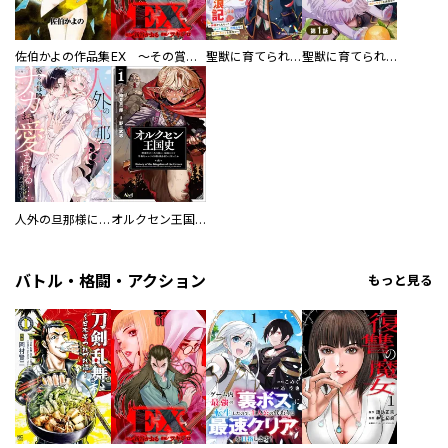
佐伯かよの作品集
EX ～その賞金稼ぎは、世界の出口を探す～【単行本版】
聖獣に育てられた少年の異世界ゆるり放浪記～神様からもらったチート魔法で、仲間たちとスローライフを満喫中～
聖獣に育てられた少年の異世界ゆるり放浪記～神様からもらったチート魔法で、仲間たちとスローライフを満喫中～【分冊版】
人外の旦那様に娶られ毎晩ナカまで愛される…。アンソロジー
オルクセン王国史
バトル・格闘・アクション
もっと見る