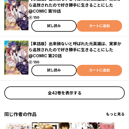
ら追放されたので好き勝手に生きることにした
@COMIC 第19話
ポイント
150
試し読み
カートに追加
【単話版】出来損ないと呼ばれた元英雄は、実家か
ら追放されたので好き勝手に生きることにした
@COMIC 第20話
ポイント
150
試し読み
カートに追加
全42巻を表示する
同じ作者の作品
もっと見る