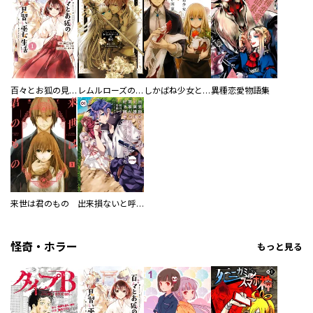
百々とお狐の見習い巫女生活【単行本版】
レムルローズの魔女
しかばね少女と描かない画家
異種恋愛物語集
来世は君のもの
出来損ないと呼ばれた元英雄は、実家から追放されたので好き勝手に生きることにした@COMIC
怪奇・ホラー
もっと見る