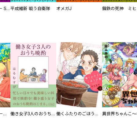
サムライソルジャー SAMURAI SOLDIER
平成維新 戦う自衛隊
オメガJ
カラちゃんとシトーさんと、 【分冊版】
働き女子3人のおうち晩酌
働くふたりのごほうび飯