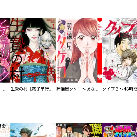
ヒステリック・ハーレム～搾られる男と堕ちる女～【電子単行本版】
生贄の村【電子単行本版】
葬儀屋タケコ～あなたの最期、叶えます【電子単行本版】