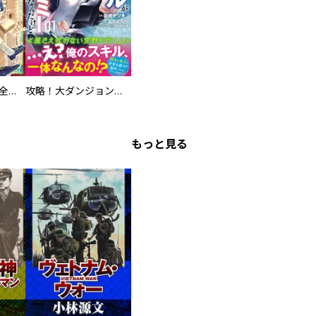
お人好し領主の完全無血な防衛術～万能生産魔法で築いた城塞都市は向かうところ敵なしです！～【分冊版】
攻略！大ダンジョン時代 俺だけスキルがやたらポエミーなんだけど（コミック）
もっと見る