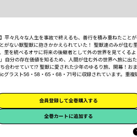
】平々凡々な人生を事故で終えるも、善行を積み重ねたことが
がない獣――聖獣に抱きかかえられていた！ 聖獣達のみが住む
里を統べるオサに将来の後継者として外の世界を見てくるように言
るよ」自分の存在価値を知るため、人間が住む外の世界へ旅に出
合わせていて――!? 聖獣に愛された少年のゆるり旅、開幕！お
cグラスト56・58・65・68・71号に収録されています。重
会員登録して全巻購入する
全巻カートに追加する