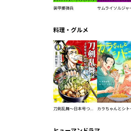
装甲擲弾兵
料理・グルメ
刀剣乱舞～日本号つれづれ酒～
ヒューマンドラマ