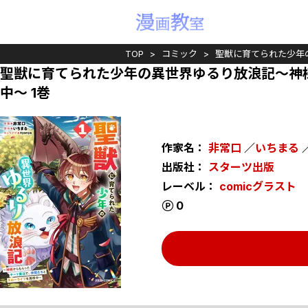
TOP
コミック
聖獣に育てられた少年
聖獣に育てられた少年の異世界ゆるり放浪記～神
中～ 1巻
作家名：
非常口
／
いちまる
出版社：
スターツ出版
レーベル：
comicグラスト
ポイント
0