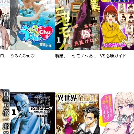
回胴創世記 パチスロを創った男達
うみんChu♡
職業、ニセモノ～あなたに偽は見抜けない【電子単行本版】
VS必勝ガイド