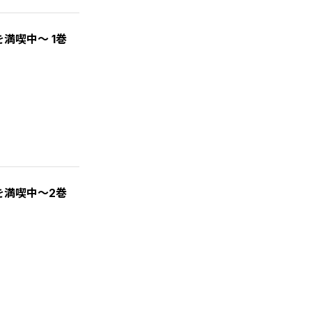
満喫中～ 1巻
を満喫中～2巻