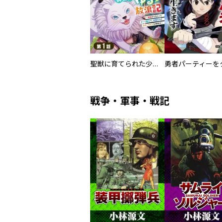
聖獣に育てられた少年の異世界ゆるり放浪記～神様からもらったチート魔法で、仲間たちとスローライフを満喫中～【分冊版】
戦争・軍事・戦記