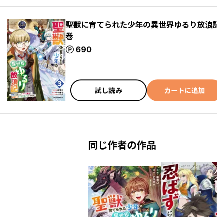
聖獣に育てられた少年の異世界ゆるり放浪記
巻
ポイント
690
試し読み
カートに追加
同じ作者の作品