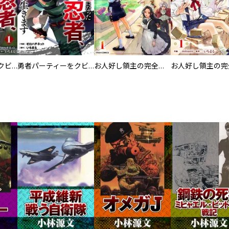
勇者パーティーをクビになった忍者、忍ばずに生きます【分冊版】
勇者パーティーをクビになった忍者、忍ばずに生きます
お人好し領主の完全無血な防衛術～万能生産魔法で築いた城塞都市は向かうところ敵なしです！～