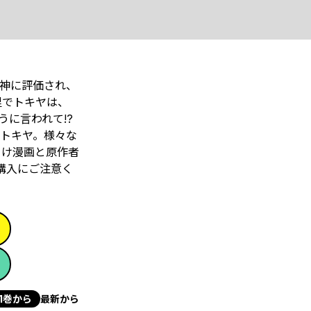
神に評価され、
里でトキヤは、
われて――!?
たトキヤ。様々な
まけ漫画と原作者
複購入にご注意く
1巻から
最新から