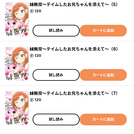
妹無双～テイムしたお兄ちゃんを添えて～（5）
ポイント
120
試し読み
カートに追加
妹無双～テイムしたお兄ちゃんを添えて～（6）
ポイント
120
試し読み
カートに追加
妹無双～テイムしたお兄ちゃんを添えて～（7）
ポイント
120
試し読み
カートに追加