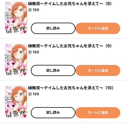
妹無双～テイムしたお兄ちゃんを添えて～（8）
ポイント
120
試し読み
カートに追加
妹無双～テイムしたお兄ちゃんを添えて～（9）
ポイント
120
試し読み
カートに追加
妹無双～テイムしたお兄ちゃんを添えて～（10）
ポイント
120
試し読み
カートに追加