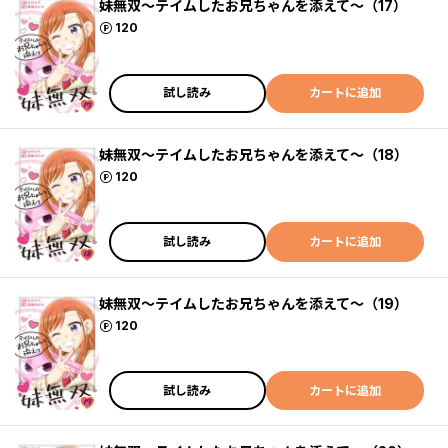
妹無双～テイムしたお兄ちゃんを添えて～（17）
ポイント
120
試し読み
カートに追加
妹無双～テイムしたお兄ちゃんを添えて～（18）
ポイント
120
試し読み
カートに追加
妹無双～テイムしたお兄ちゃんを添えて～（19）
ポイント
120
試し読み
カートに追加