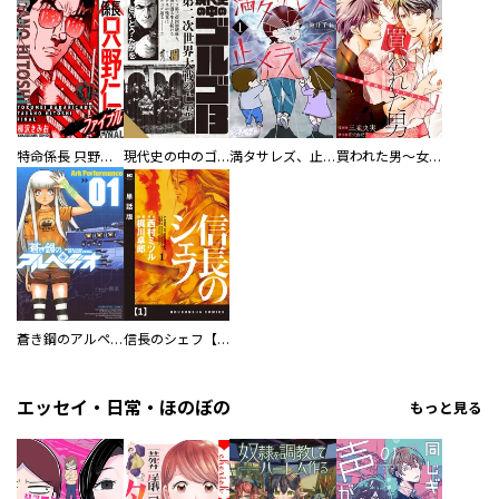
特命係長 只野仁ファイナル 愛蔵版
現代史の中のゴルゴ13
満タサレズ、止メラレズ
買われた男～女性限定快感セラピスト～【描き下ろしおまけ付き特装版】
蒼き鋼のアルペジオ
信長のシェフ【単話版】
エッセイ・日常・ほのぼの
もっと見る