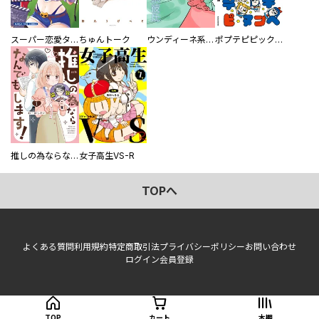
スーパー恋愛タイム！～現場でドＳな彼女は自宅でデレる～
ちゅんトーク
ウンディーネ系彼氏
ポプテピピック SEASON EIGHT
推しの為ならなんでもします！
女子高生VS-R
TOPへ
よくある質問
利用規約
特定商取引法
プライバシーポリシー
お問い合わせ
ログイン
会員登録
TOP
カート
本棚