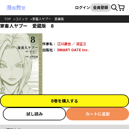
カート
検索
ログイン
会員登録
TOP
コミック
家畜人ヤプー 愛蔵版
家畜人ヤプー 愛蔵版 8
作家名：
江川達也
／
沼正三
出版社：
SMART GATE Inc.
8巻を購入する
試し読み
カートに追加