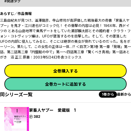
関連タグ
あらすじ／作品情報
三島由紀夫が見つけ、澁澤龍彦、寺山修司が高評価した戦後最大の奇書「家畜人ヤ
プー」を鬼才・江川達也がコミック化！ その衝撃の内容は必見！ 196X年、西ドイ
ツの とある山岳地帯で乗馬デートをしていた瀬部麟太郎とその婚約者・クララ・フ
ォン・コトヴィッツ嬢は、UFOが墜落するのを目撃した。そして、その墜落した
UFOの内部に侵入してみると、そこには絶世の美女が倒れているのだった。名をボ
ーリーン。果たして、この女性の正体は一体…!? ＜目次＞第1巻 第一章「発端」第一
話、第二話第二章「円盤艇の中で」第一～四話第三章「驚くべき真相」第一話あと
がき 沼 正三 原書：2003年5/24幻冬舎コミックス
全巻購入する
全巻カートに追加する
同シリーズ一覧
1巻から
最新から
家畜人ヤプー 愛蔵版 1
ポイント
382