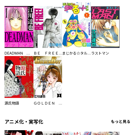
DEADMAN 愛蔵版
ＢＥ ＦＲＥＥ！
まじかる☆タルるートくん
ラストマン
源氏物語
ＧＯＬＤＥＮ ＢＯＹ
アニメ化・実写化
もっと見る