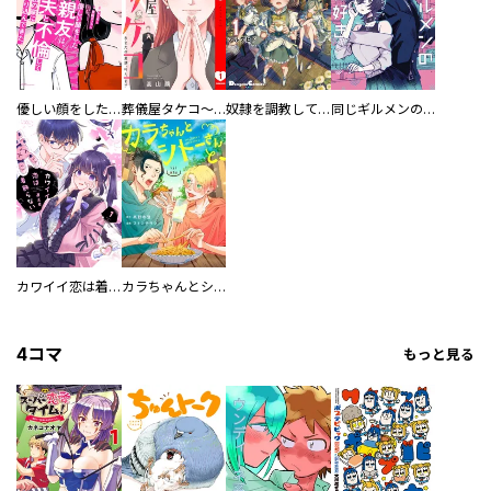
優しい顔をした親友は、夫と不倫して私の家に入り込んできた。
葬儀屋タケコ～あなたの最期、叶えます【電子単行本版】
奴隷を調教してハーレム作る
同じギルメンの声が好き
カワイイ恋は着飾らない
カラちゃんとシトーさんと、 【分冊版】
4コマ
もっと見る