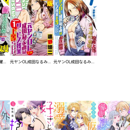
大正夜伽浪漫～金曜日の花嫁～＜連載版＞
元ヤンOL成田なるみはサービス残業上等らしい＜連載版＞
元ヤンOL成田なるみはサービス残業上等らしい