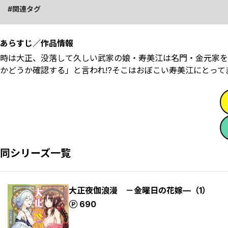
関連タグ
あらすじ／作品情報
時は大正、没落して久しい武家の娘・寿美江は名門・金元家を
かどうか確認する」と言われ!?そこはおぼこい寿美江にとって
同シリーズ一覧
大正夜伽浪漫 －金曜日の花嫁—（1）
ポイント
690