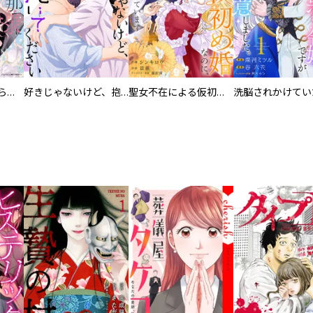
人外の旦那様に娶られ毎晩ナカまで愛される…。アンソロジー
好きじゃないけど、抱いてください【電子単行本版／特典おまけ付き】
聖女不在による仮初め婚なのに、不器用な王太子に溺愛されています【電子単行本版／特典おまけ付き】