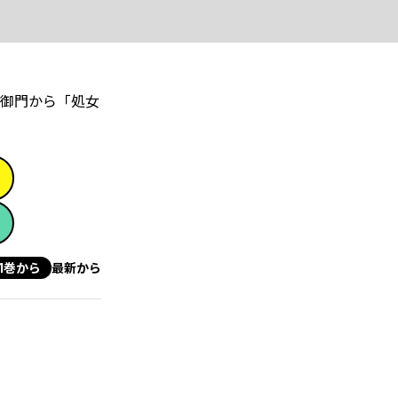
御門から「処女
1巻から
最新から