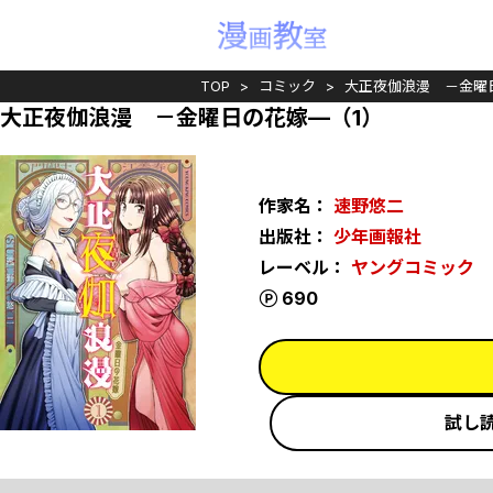
TOP
コミック
大正夜伽浪漫 －金曜
大正夜伽浪漫 －金曜日の花嫁—（1）
作家名：
速野悠二
出版社：
少年画報社
レーベル：
ヤングコミック
ポイント
690
試し