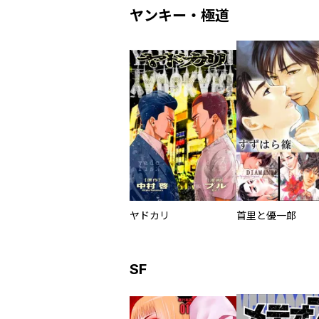
ヤンキー・極道
ヤドカリ
首里と優一郎
SF