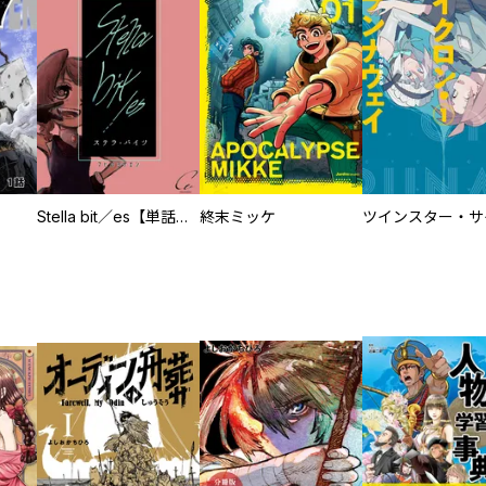
Stella bit／es【単話版】
終末ミッケ