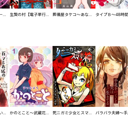
ヒステリック・ハーレム～搾られる男と堕ちる女～【電子単行本版】
生贄の村【電子単行本版】
葬儀屋タケコ～あなたの最期、叶えます【電子単行本版】
百々とお狐の見習い巫女生活【単行本版】
かのとこと～武蔵花町怪話譚～ 【連載版】
死ニガミ少女とスマホ神