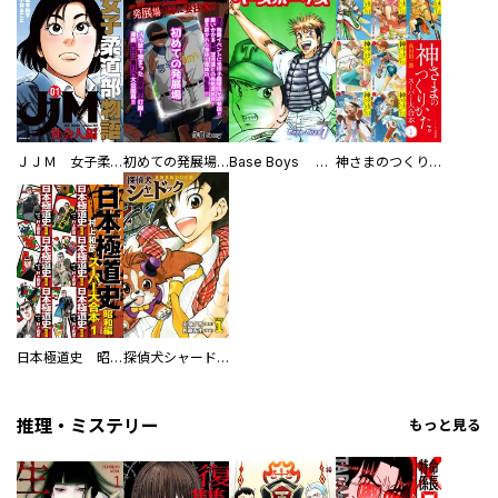
ＪＪＭ 女子柔道部物語 社会人編
初めての発展場 【白抜き修正版】
Base Boys 新装版
神さまのつくりかた。スーパー大合本
日本極道史 昭和編 スーパー大合本
探偵犬シャードック（新装版）
推理・ミステリー
もっと見る