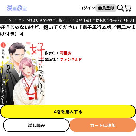
カート
検索
ログイン
会員登録
TOP
コミック
好きじゃないけど、抱いてください【電子単行本版／特典おまけ付き】
好きじゃないけど、抱いてください【電子単行本版／特典おま
け付き】４
作家名：
琴里奏
出版社：
ファンギルド
4巻を購入する
試し読み
カートに追加