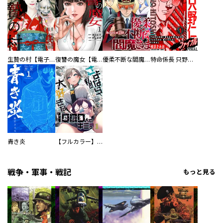
生贄の村【電子単行本版】
復讐の魔女【電子単行本版】
優柔不断な閻魔さま
特命係長 只野仁ファイナル 愛蔵版
青き炎
【フルカラー】さよなら、私の大好きな１０００人のキミ。
戦争・軍事・戦記
もっと見る