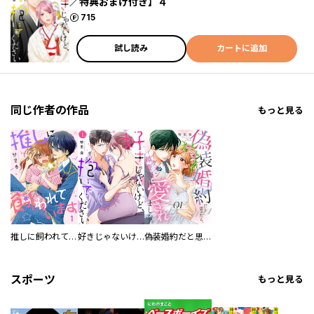
／特典おまけ付き】４
ポイント
715
試し読み
カートに追加
同じ作者の作品
もっと見る
推しに飼われています
好きじゃないけど、抱いてください
偽装婚約だと思ったら、イケメン御曹司に愛されました。
スポーツ
もっと見る