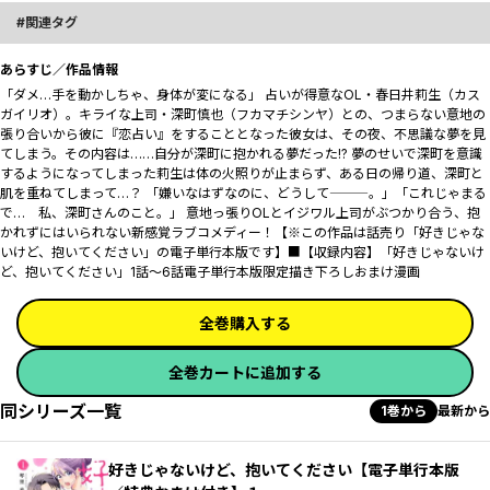
関連タグ
あらすじ／作品情報
「ダメ…手を動かしちゃ、身体が変になる――」 占いが得意なOL・春日井莉生（カス
ガイリオ）。キライな上司・深町慎也（フカマチシンヤ）との、つまらない意地の
張り合いから彼に『恋占い』をすることとなった彼女は、その夜、不思議な夢を見
てしまう。その内容は……自分が深町に抱かれる夢だった!? 夢のせいで深町を意識
するようになってしまった莉生は体の火照りが止まらず、ある日の帰り道、深町と
肌を重ねてしまって…？ 「嫌いなはずなのに、どうして―――。」「これじゃまる
で… 私、深町さんのこと――。」 意地っ張りOLとイジワル上司がぶつかり合う、抱
かれずにはいられない新感覚ラブコメディー！【※この作品は話売り「好きじゃな
いけど、抱いてください」の電子単行本版です】■【収録内容】「好きじゃないけ
ど、抱いてください」1話～6話電子単行本版限定描き下ろしおまけ漫画
全巻購入する
全巻カートに追加する
同シリーズ一覧
1巻から
最新から
好きじゃないけど、抱いてください【電子単行本版