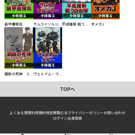
装甲擲弾兵
サムライソルジャー SAMURAI SOLDIER
平成維新 戦う自衛隊
オメガJ
鋼鉄の死神 ミヒャエル・ビットマン戦記
ヴェトナム・ウォー VIETNAM WAR
TOPへ
よくある質問
利用規約
特定商取引法
プライバシーポリシー
お問い合わせ
ログイン
会員登録