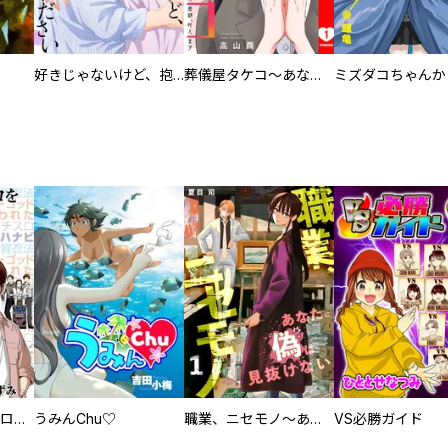
好きじゃないけど、抱いてください【電子単行本版／特典おまけ付き】
葬儀屋タケコ～あなたの最期、叶えます【電子単行本版】
回胴創世記 パチスロを創った男達
うみんChu♡
職業、ニセモノ～あなたに偽は見抜けない【電子単行本版】
VS必勝ガイド