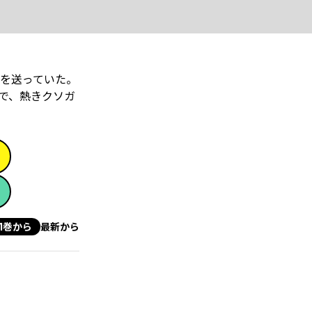
々を送っていた。
で、熱きクソガ
1巻から
最新から