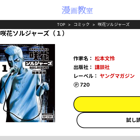
TOP
コミック
咲花ソルジャーズ
咲花ソルジャーズ（１）
作家名：
松本文怜
出版社：
講談社
レーベル：
ヤングマガジン
ポイント
720
試し