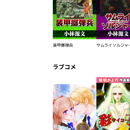
装甲擲弾兵
ラブコメ