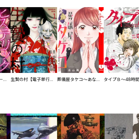
ヒステリック・ハーレム～搾られる男と堕ちる女～【電子単行本版】
生贄の村【電子単行本版】
葬儀屋タケコ～あなたの最期、叶えます【電子単行本版】