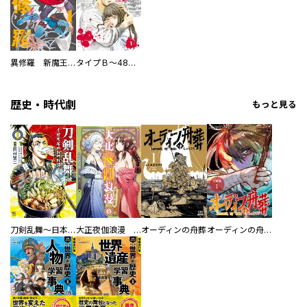
異修羅 新魔王戦争
タイプＢ～48時間後、致死率100％～【単話】
歴史・時代劇
もっと見る
刀剣乱舞～日本号つれづれ酒～
大正夜伽浪漫 －金曜日の花嫁—
オーディンの舟葬
オーディンの舟葬 分冊版