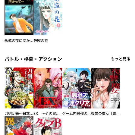
永遠の夜に向かって…
静寂の花
バトル・格闘・アクション
もっと見る
刀剣乱舞～日本号つれづれ酒～
EX ～その賞金稼ぎは、世界の出口を探す～【単行本版】
ゲーム内最強の『裏ボス』に転生したので、主人公の代わりに最速クリアを目指します！【電子単行本版】
復讐の魔女【電子単行本版】