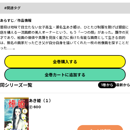
関連タグ
あらすじ／作品情報
普段は地味で目立たない女子高生・瀬名生あき姫は、ひとたび制服を脱げば銀座に
店を構える一流画廊の美人オーナーという、もう「一つの顔」があった。贋作の天
才であり、絵画の価値や真贋を見抜く能力に長けた有能な画商として生きる目的
は、無名の画家だった亡き父が自分自身を描いてくれた一枚の肖像画を探すことだ
った……。
全巻購入する
全巻カートに追加する
同シリーズ一覧
1巻から
最新から
あき姫（１）
ポイント
600