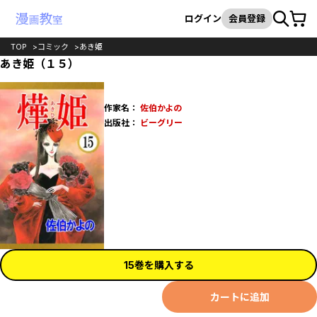
カート
検索
ログイン
会員登録
TOP
コミック
あき姫
あき姫（１５）
作家名：
佐伯かよの
出版社：
ビーグリー
15巻を購入する
カートに追加