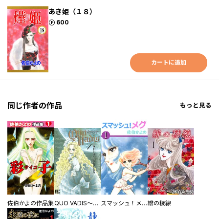
あき姫（１８）
ポイント
600
カートに追加
同じ作者の作品
もっと見る
佐伯かよの作品集
QUO VADIS～クオ・ヴァディス～
スマッシュ！メグ
緋の稜線