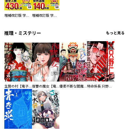
増補改訂版 学研まんが NEW世界の歴史 別巻 人物学習事典
増補改訂版 学研まんが NEW世界の歴史 別巻 世界遺産学習事典
推理・ミステリー
もっと見る
生贄の村【電子単行本版】
復讐の魔女【電子単行本版】
優柔不断な閻魔さま
特命係長 只野仁ファイナル 愛蔵版