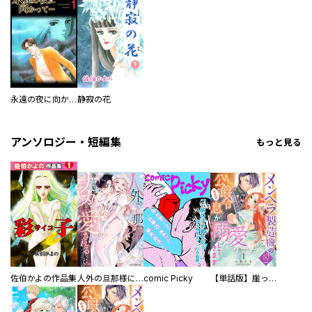
永遠の夜に向かって…
静寂の花
アンソロジー・短編集
もっと見る
佐伯かよの作品集
人外の旦那様に娶られ毎晩ナカまで愛される…。アンソロジー
comic Picky
【単話版】崖っぷち令嬢ですが、意地と策略で幸せになります！シリーズ