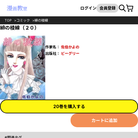
カート
検索
ログイン
会員登録
TOP
コミック
緋の稜線
緋の稜線（２０）
作家名：
佐伯かよの
出版社：
ビーグリー
20巻を購入する
カートに追加
関連タグ