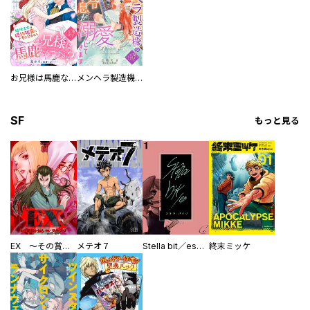
お兄様は馬鹿なんですか？～地味王女は婚約破棄に巻き込まれる～
メンヘラ製造機の公爵令息（過保護）が溺愛してきます
SF
もっと見る
EX ～その賞金稼ぎは、世界の出口を探す～【単行本版】
メテオ７
Stella bit／es【単話版】
終末ミッケ