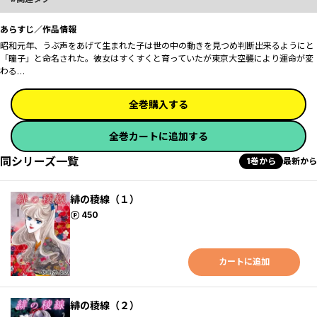
あらすじ／作品情報
昭和元年、うぶ声をあげて生まれた子は世の中の動きを見つめ判断出来るようにと
「瞳子」と命名された。彼女はすくすくと育っていたが東京大空襲により運命が変
わる…
全巻購入する
全巻カートに追加する
同シリーズ一覧
1巻から
最新から
緋の稜線（１）
ポイント
450
カートに追加
緋の稜線（２）