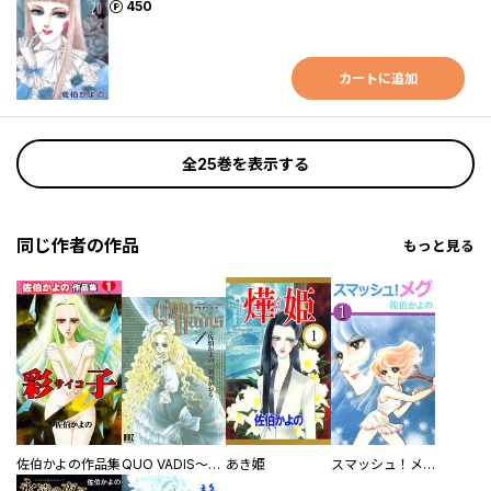
ポイント
450
カートに追加
全25巻を表示する
同じ作者の作品
もっと見る
佐伯かよの作品集
QUO VADIS～クオ・ヴァディス～
あき姫
スマッシュ！メグ