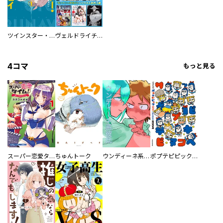
ツインスター・サイクロン・ランナウェイ
ヴェルドライチオシ聖典パック 『転スラ』ミニ画集付き シリウス人気作３選
4コマ
もっと見る
スーパー恋愛タイム！～現場でドＳな彼女は自宅でデレる～
ちゅんトーク
ウンディーネ系彼氏
ポプテピピック SEASON EIGHT