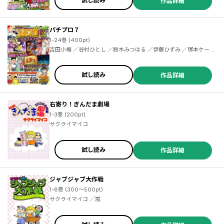
試し読み
作品詳細
射駒タケシ ／二階堂亜樹 ／水瀬美香 ／スロカイザー ／天神一美 ／
ノリオ
パチプロ７
1-24巻 (400pt)
吉田小梅 ／谷村ひとし ／鈴木みつはる ／伊藤ひずみ ／塚本ケース
ケ ／カワサキカオリ ／埴田佳良 ／三上慎吾 ／萩原はっさく ／サク
ライマイコ ／ありま猛 ／なばほ ／桑木みき ／宮塚タケシ ／井上コ
ウセイ ／天草ヤスヲ
試し読み
作品詳細
右寄り！ぎんだま劇場
1-3巻 (200pt)
サクライマイコ
試し読み
作品詳細
ジャブジャブ大作戦
1-8巻 (300～500pt)
サクライマイコ ／嵐