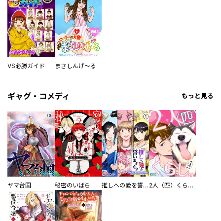
VS必勝ガイド
まさしんげ～る
ギャグ・コメディ
もっと見る
ヤマ台国
秘密のいばら
推しへの愛を誓いますか？～アラサー女子、推しは逃げぬが人生逃げる～
2人（匹）くらし。