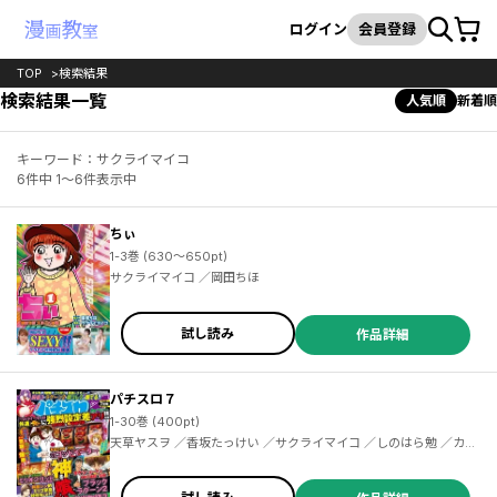
カート
検索
ログイン
会員登録
TOP
検索結果
検索結果一覧
人気順
新着順
キーワード：サクライマイコ
6件中 1～6件表示中
ちぃ
1-3巻 (630～650pt)
サクライマイコ ／岡田ちほ
試し読み
作品詳細
パチスロ７
1-30巻 (400pt)
天草ヤスヲ ／香坂たっけい ／サクライマイコ ／しのはら勉 ／カワ
サキカオリ ／柳リカ ／三上慎吾 ／井上コウセイ ／萩原はっさく ／
市川ヒロシ ／藤波俊彦 ／橘かおる ／塚本ケースケ ／梅屋シン ／タ
ニカワジュン ／嵐 ／宮塚タケシ ／辻ヤスシ ／冨田はじめ ／乱 ／