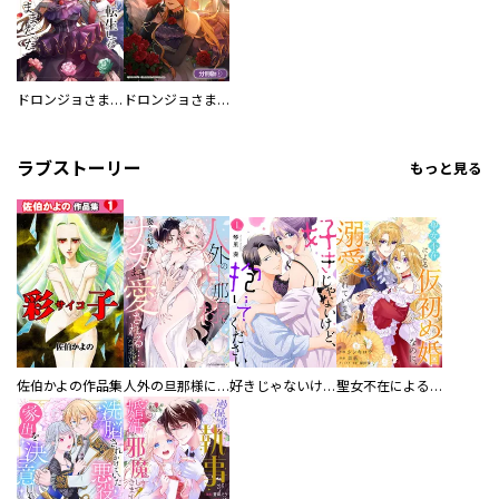
ドロンジョさまは転生しても悪役令嬢のままだった
ドロンジョさまは転生しても悪役令嬢のままだった【分冊版】
ラブストーリー
もっと見る
佐伯かよの作品集
人外の旦那様に娶られ毎晩ナカまで愛される…。アンソロジー
好きじゃないけど、抱いてください【電子単行本版／特典おまけ付き】
聖女不在による仮初め婚なのに、不器用な王太子に溺愛されています【電子単行本版／特典おまけ付き】