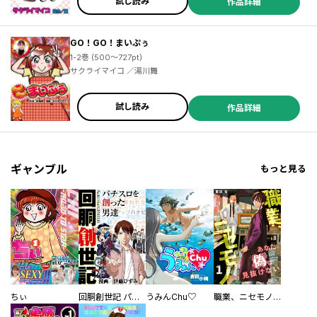
試し読み
作品詳細
GO！GO！まいぷぅ
1-2巻 (500～727pt)
サクライマイコ ／湯川舞
試し読み
作品詳細
ギャンブル
もっと見る
ちぃ
回胴創世記 パチスロを創った男達
うみんChu♡
職業、ニセモノ～あなたに偽は見抜けない【電子単行本版】