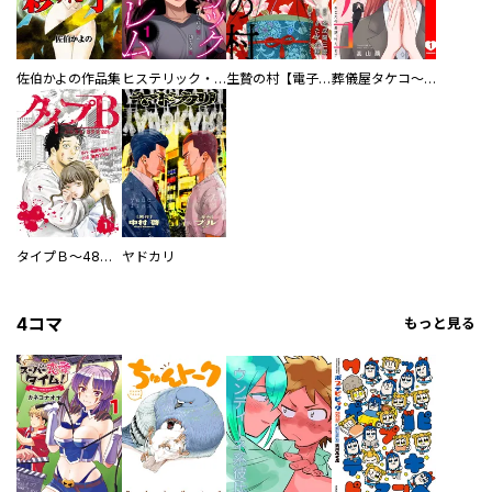
佐伯かよの作品集
ヒステリック・ハーレム～搾られる男と堕ちる女～【電子単行本版】
生贄の村【電子単行本版】
葬儀屋タケコ～あなたの最期、叶えます【電子単行本版】
タイプＢ～48時間後、致死率100％～【単話】
ヤドカリ
4コマ
もっと見る