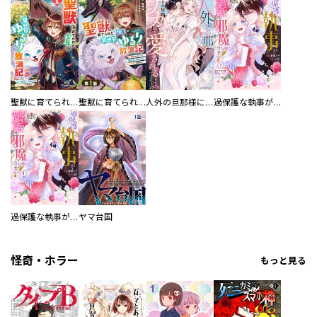
聖獣に育てられた少年の異世界ゆるり放浪記～神様からもらったチート魔法で、仲間たちとスローライフを満喫中～
聖獣に育てられた少年の異世界ゆるり放浪記～神様からもらったチート魔法で、仲間たちとスローライフを満喫中～【分冊版】
人外の旦那様に娶られ毎晩ナカまで愛される…。アンソロジー
過保護な執事が私の婚活を邪魔してきます！ 分冊版
過保護な執事が私の婚活を邪魔してきます！
ヤマ台国
怪奇・ホラー
もっと見る