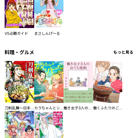
VS必勝ガイド
まさしんげ～る
料理・グルメ
もっと見る
刀剣乱舞～日本号つれづれ酒～
カラちゃんとシトーさんと、 【分冊版】
働き女子3人のおうち晩酌
働くふたりのごほうび飯