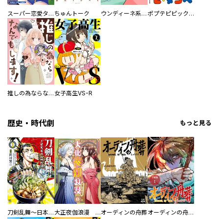
スーパー恋愛タイム！～現場でドＳな彼女は自宅でデレる～
ちゅんトーク
ウンディーネ系彼氏
ポプテピピック SEASON EIGHT
推しの為ならなんでもします！
女子高生VS-R
歴史・時代劇
もっと見る
刀剣乱舞～日本号つれづれ酒～
大正夜伽浪漫 －金曜日の花嫁—
オーディンの舟葬
オーディンの舟葬 分冊版