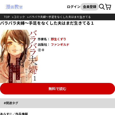
カート
検索
ログイン
会員登録
TOP
コミック
バラバラ夫婦～手足をなくした夫はまだ生きてる
バラバラ夫婦～手足をなくした夫はまだ生きてる１
作家名：
野生くずり
出版社：
ファンギルド
ポイント
0
無料で読む
関連タグ
あらすじ／作品情報