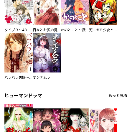
タイプＢ～48時間後、致死率100％～【単話】
百々とお狐の見習い巫女生活【単行本版】
かのとこと～武蔵花町怪話譚～ 【連載版】
死ニガミ少女とスマホ神
バラバラ夫婦～手足をなくした夫はまだ生きてる
オンナムラ
ヒューマンドラマ
もっと見る