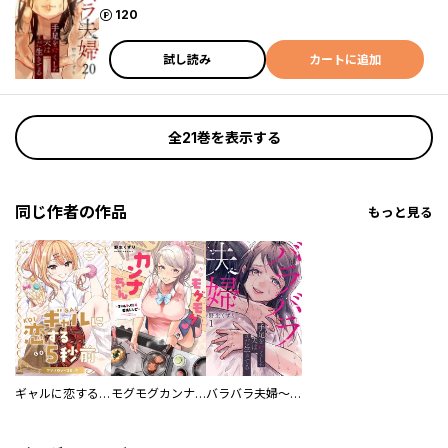
ポイント
120
試し読み
カートに追加
全21巻を表示する
同じ作者の作品
もっと見る
ギャルに恋する５秒前 アンソロジーコミック
モグモグカンナちゃん～ギャルをオトす愛情レシピ～
バラバラ夫婦～手足をなくした夫はまだ生きてる【電子単行本版】