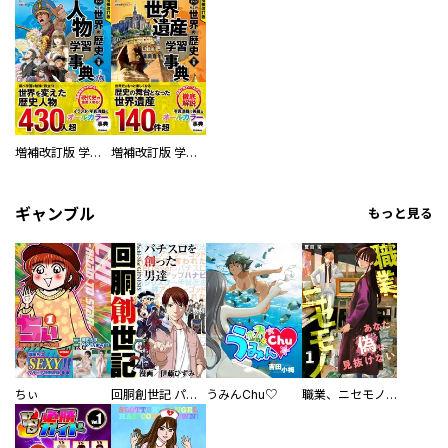
増補改訂版 学研まんが NEW世界の歴史 別巻 人物学習事典
増補改訂版 学研まんが NEW世界の歴史 別巻 世界遺産学習事典
ギャンブル
もっと見る
ちぃ
回胴創世記 パチスロを創った男達
うみんChu♡
職業、ニセモノ～あなたに偽は見抜けない【電子単行本版】