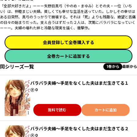
「全部大好きだよ」ーーー矢野目真弓（やのめ・まゆみ）とその夫・一位（いち
い）は、仲睦まじい夫婦。貧しくても幸せな生活を送っていた。しかしその幸せは
ある日突然、真弓のうっかりで崩壊する。それは「死」よりも残酷な、絶望と苦痛
の日々の始まりだった。支え合うはずだった２人は、次第にバラバラになっていく
ーーー。夫婦の壊れた絆と冷酷な現実を描く、衝撃作。
会員登録して全巻購入する
全巻カートに追加する
同シリーズ一覧
1巻から
最新から
バラバラ夫婦～手足をなくした夫はまだ生きてる１
ポイント
0
無料で読む
カートに追加
バラバラ夫婦～手足をなくした夫はまだ生きてる２
ポイント
0