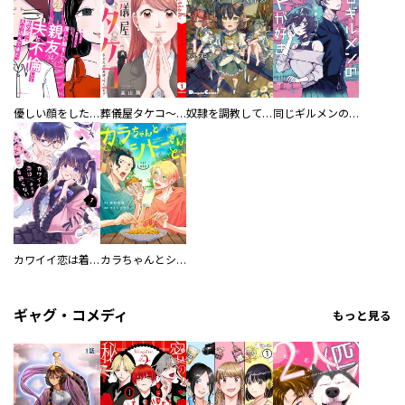
優しい顔をした親友は、夫と不倫して私の家に入り込んできた。
葬儀屋タケコ～あなたの最期、叶えます【電子単行本版】
奴隷を調教してハーレム作る
同じギルメンの声が好き
カワイイ恋は着飾らない
カラちゃんとシトーさんと、 【分冊版】
ギャグ・コメディ
もっと見る