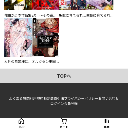
佐伯かよの作品集
EX ～その賞金稼ぎは、世界の出口を探す～【単行本版】
聖獣に育てられた少年の異世界ゆるり放浪記～神様からもらったチート魔法で、仲間たちとスローライフを満喫中～
聖獣に育てられた少年の異世界ゆるり放浪記～神様からもらったチート魔法で、仲間たちとスローライフを満喫中～【分冊版】
人外の旦那様に娶られ毎晩ナカまで愛される…。アンソロジー
オルクセン王国史
TOPへ
よくある質問
利用規約
特定商取引法
プライバシーポリシー
お問い合わせ
ログイン
会員登録
TOP
カート
本棚