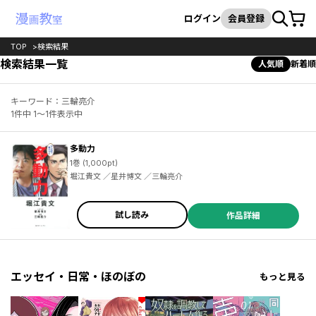
カート
検索
ログイン
会員登録
TOP
検索結果
検索結果一覧
人気順
新着順
キーワード：三輪亮介
1件中 1～1件表示中
多動力
1巻 (1,000pt)
堀江貴文 ／星井博文 ／三輪亮介
試し読み
作品詳細
エッセイ・日常・ほのぼの
もっと見る