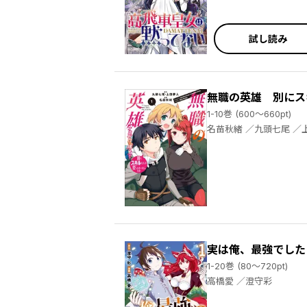
試し読み
無職の英雄 別にス
1-10巻 (600～660pt)
名苗秋緒 
実は俺、最強でした
1-20巻 (80～720pt)
高橋愛 ／澄守彩