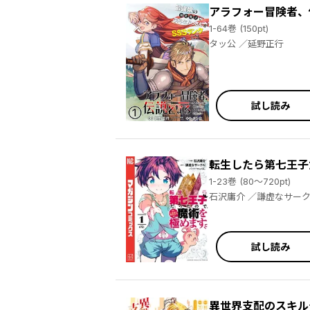
アラフォー冒険者、
1-64巻 (150pt)
タッ公 ／延野正行
試し読み
転生したら第七王子
1-23巻 (80～720pt)
試し読み
異世界支配のスキル