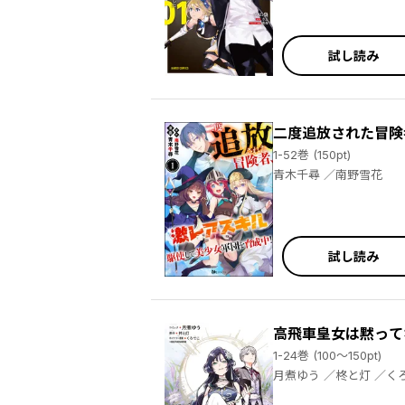
試し読み
二度追放された冒険
1-52巻 (150pt)
青木千尋 ／南野雪花
試し読み
高飛車皇女は黙って
1-24巻 (100～150pt)
月煮ゆう ／柊