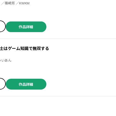
鵜吉しょう ／内々けやき ／篠崎芳 ／KWKM
作品詳細
士はゲーム知識で無双する
甲理衣 ／じゃいあん
作品詳細