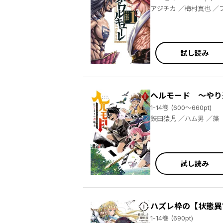
アジチカ
試し読み
ヘルモード ～やり
1-14巻 (600～660pt)
鉄田猿児 ／ハム男 ／藻
試し読み
ハズレ枠の【状態異
1-14巻 (690pt)