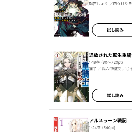
試し読み
追放された転生重騎
1-18巻 (80～720pt)
猫子 ／武六
試し読み
アルスラーン戦記
1-24巻 (540pt)