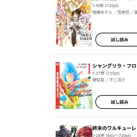
1-18巻 (720pt)
柑橘ゆすら
試し読み
シャングリラ・フロ
1-27巻 (720pt)
硬梨菜 ／不二涼介
試し読み
終末のワルキューレ
1-28巻 (660～720pt)