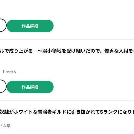
作品詳細
ルで成り上がる ～弱小領地を受け継いだので、優秀な人材を
 ／未来人Ａ ／ｊｉｍｍｙ
作品詳細
奴隷がホワイトな冒険者ギルドに引き抜かれてSランクになり
寺王 ／由夜 ／ハム梟