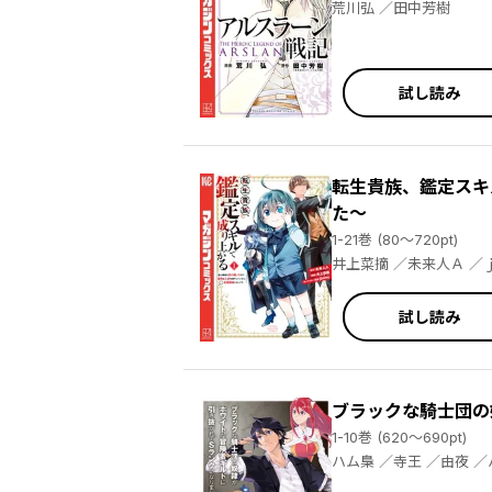
荒川弘 ／田中芳樹
試し読み
転生貴族、鑑定スキ
た～
1-21巻 (80～720pt)
井上菜摘
試し読み
ブラックな騎士団の
1-10巻 (620～690pt)
ハム梟 ／