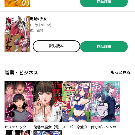
作品詳細
海賊×少女
1-3巻 (700pt)
梶川卓郎
試し読み
作品詳細
職業・ビジネス
もっと見る
ヒステリック・ハーレム～搾られる男と堕ちる女～【電子単行本版】
復讐の魔女【電子単行本版】
スーパー恋愛タイム！～現場でドＳな彼女は自宅でデレる～
同じギルメンの声が好き