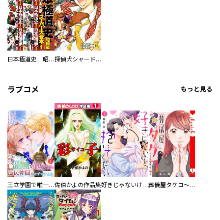
日本極道史 昭和編 スーパー大合本
探偵犬シャードック（新装版）
ラブコメ
もっと見る
王立学園で唯一魔法が使えない庶民仲間のはずですよね～実は王子様で私を溺愛しているなんて告白はやめてください～
佐伯かよの作品集
好きじゃないけど、抱いてください【電子単行本版／特典おまけ付き】
葬儀屋タケコ～あなたの最期、叶えます【電子単行本版】