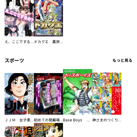
え、ここでするの？ アイドルのファンが知らない日常
ドカクエ 異世界ドカコッククエスト
スポーツ
もっと見る
ＪＪＭ 女子柔道部物語 社会人編
初めての発展場 【白抜き修正版】
Base Boys 新装版
神さまのつくりかた。スーパー大合本