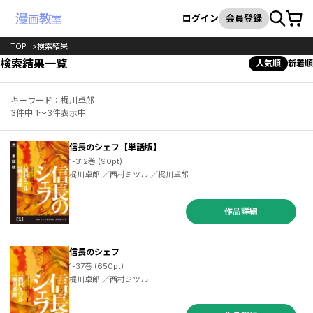
カート
検索
ログイン
会員登録
TOP
検索結果
検索結果一覧
人気順
新着順
キーワード：梶川卓郎
3件中 1～3件表示中
信長のシェフ【単話版】
1-312巻 (90pt)
梶川卓郎 ／西村ミツル ／梶川卓郎
作品詳細
信長のシェフ
1-37巻 (650pt)
梶川卓郎 ／西村ミツル