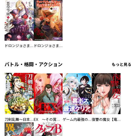
ドロンジョさまは転生しても悪役令嬢のままだった
ドロンジョさまは転生しても悪役令嬢のままだった【分冊版】
バトル・格闘・アクション
もっと見る
刀剣乱舞～日本号つれづれ酒～
EX ～その賞金稼ぎは、世界の出口を探す～【単行本版】
ゲーム内最強の『裏ボス』に転生したので、主人公の代わりに最速クリアを目指します！【電子単行本版】
復讐の魔女【電子単行本版】