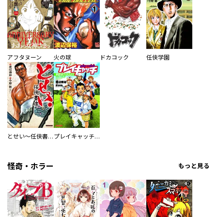
アフタヌーン
火の球
ドカコック
任侠学園
とせい～任侠書房～
プレイキャッチ 背番号への想い編
怪奇・ホラー
もっと見る