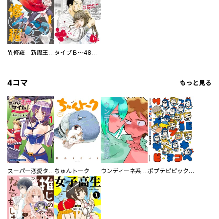
異修羅 新魔王戦争
タイプＢ～48時間後、致死率100％～【単話】
4コマ
もっと見る
スーパー恋愛タイム！～現場でドＳな彼女は自宅でデレる～
ちゅんトーク
ウンディーネ系彼氏
ポプテピピック SEASON EIGHT