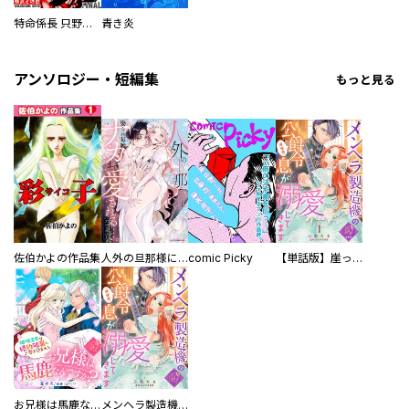
特命係長 只野仁ファイナル 愛蔵版
青き炎
アンソロジー・短編集
もっと見る
佐伯かよの作品集
人外の旦那様に娶られ毎晩ナカまで愛される…。アンソロジー
comic Picky
【単話版】崖っぷち令嬢ですが、意地と策略で幸せになります！シリーズ
お兄様は馬鹿なんですか？～地味王女は婚約破棄に巻き込まれる～
メンヘラ製造機の公爵令息（過保護）が溺愛してきます