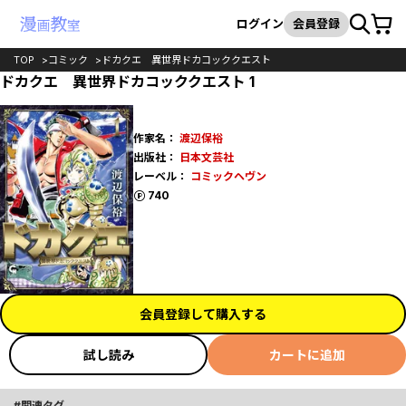
カート
検索
ログイン
会員登録
TOP
コミック
ドカクエ 異世界ドカコッククエスト
ドカクエ 異世界ドカコッククエスト 1
作家名：
渡辺保裕
出版社：
日本文芸社
レーベル：
コミックヘヴン
ポイント
740
会員登録して購入する
試し読み
カートに追加
関連タグ