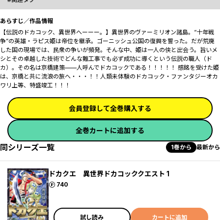
あらすじ／作品情報
【伝説のドカコック、異世界へーーー。】異世界のヴァーミリオン諸島。“十年戦
争”の英雄・ラピス姫は帝位を継承。ゴーニッシュ公国の復興を誓った。だが荒廃
した国の現場では、民衆の争いが頻発。そんな中、姫は一人の侠と出会う。旨いメ
シとその卓越した技術でどんな難工事でも必ず成功に導くという伝説の職人（ド
カ）。その名は京橋建策——人呼んでドカコックである！！！！！ 感銘を受けた姫
は、京橋と共に流浪の旅へ・・・！！人類未体験のドカコック・ファンタジーオカ
ワリ上等、特盛竣工！！！
会員登録して全巻購入する
全巻カートに追加する
同シリーズ一覧
1巻から
最新から
ドカクエ 異世界ドカコッククエスト 1
ポイント
740
試し読み
カートに追加