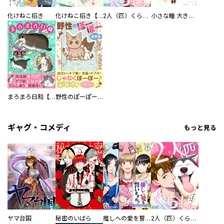
化けねこ招き
化けねこ招き【描きおろし付合冊版】
2人（匹）くらし。
小さな瞳 大きな鼓動
まろまろ日和【豪華版】
野性のぽーぽー【豪華版】
ギャグ・コメディ
もっと見る
ヤマ台国
秘密のいばら
推しへの愛を誓いますか？～アラサー女子、推しは逃げぬが人生逃げる～
2人（匹）くらし。