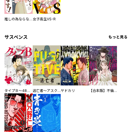
推しの為ならなんでもします！
女子高生VS-R
サスペンス
もっと見る
タイプＢ～48時間後、致死率100％～【単話】
逃亡者～アスクレピオスの杖～
ヤドカリ
【合本版】不倫処刑