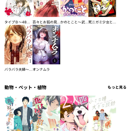
タイプＢ～48時間後、致死率100％～【単話】
百々とお狐の見習い巫女生活【単行本版】
かのとこと～武蔵花町怪話譚～ 【連載版】
死ニガミ少女とスマホ神
バラバラ夫婦～手足をなくした夫はまだ生きてる
オンナムラ
動物・ペット・植物
もっと見る