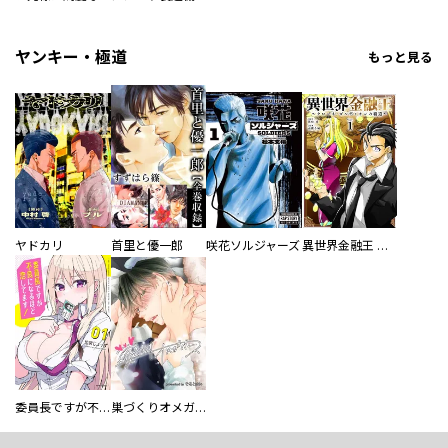
ヤンキー・極道
もっと見る
ヤドカリ
首里と優一郎
咲花ソルジャーズ
異世界金融王 ～クローネ・ゴルディオンの覇道～
委員長ですが不良になるほど恋してます！
巣づくりオメガバース