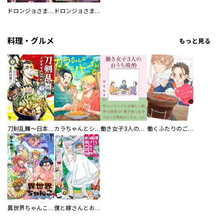
ドロンジョさまは転生しても悪役令嬢のままだった
ドロンジョさまは転生しても悪役令嬢のままだった【分冊版】
料理・グルメ
もっと見る
刀剣乱舞～日本号つれづれ酒～
カラちゃんとシトーさんと、 【分冊版】
働き女子3人のおうち晩酌
働くふたりのごほうび飯
異世界ちゃんこ～横綱目前に召喚されたんだが～ 【連載版】
僕と嫁さんとお酒の関係