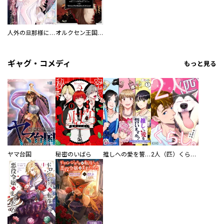
人外の旦那様に娶られ毎晩ナカまで愛される…。アンソロジー
オルクセン王国史
ギャグ・コメディ
もっと見る
ヤマ台国
秘密のいばら
推しへの愛を誓いますか？～アラサー女子、推しは逃げぬが人生逃げる～
2人（匹）くらし。