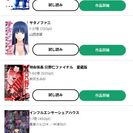
試し読み
作品詳細
サタノファニ
1-37巻 (720pt)
山田恵庸
試し読み
作品詳細
特命係長 只野仁ファイナル 愛蔵版
1-60巻 (500pt)
柳沢きみお
試し読み
作品詳細
インフルエンサーシェアハウス
1-7巻 (450pt)
鷹巣☆ヒロキ ／中津功介