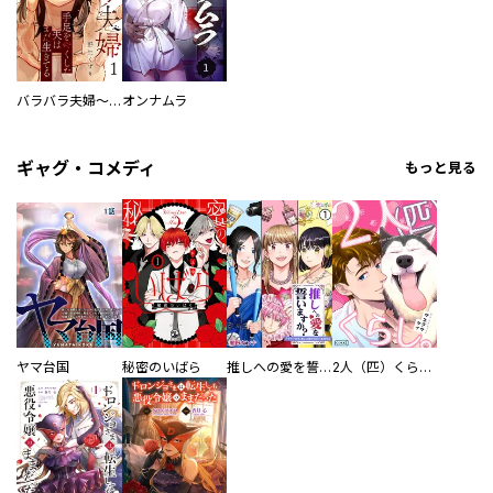
バラバラ夫婦～手足をなくした夫はまだ生きてる
オンナムラ
ギャグ・コメディ
もっと見る
ヤマ台国
秘密のいばら
推しへの愛を誓いますか？～アラサー女子、推しは逃げぬが人生逃げる～
2人（匹）くらし。