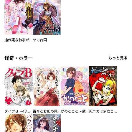
過保護な執事が私の婚活を邪魔してきます！
ヤマ台国
怪奇・ホラー
もっと見る
タイプＢ～48時間後、致死率100％～【単話】
百々とお狐の見習い巫女生活【単行本版】
かのとこと～武蔵花町怪話譚～ 【連載版】
死ニガミ少女とスマホ神