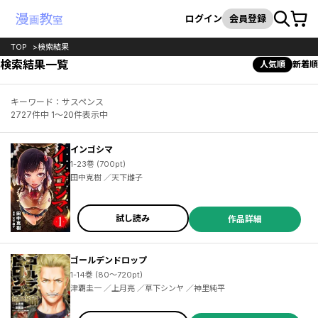
カート
検索
ログイン
会員登録
TOP
検索結果
検索結果一覧
人気順
新着順
キーワード：サスペンス
2727件中 1～20件表示中
インゴシマ
1-23巻 (700pt)
田中克樹 ／天下雌子
試し読み
作品詳細
ゴールデンドロップ
1-14巻 (80～720pt)
津覇圭一 ／上月亮 ／草下シンヤ ／神里純平