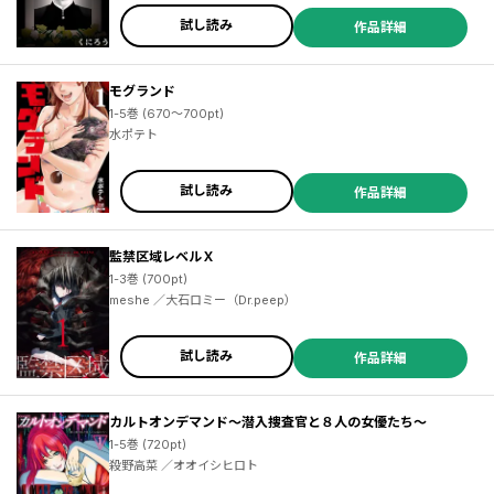
試し読み
作品詳細
モグランド
1-5巻 (670～700pt)
水ポテト
試し読み
作品詳細
監禁区域レベルＸ
1-3巻 (700pt)
meshe ／大石ロミー（Dr.peep）
試し読み
作品詳細
カルトオンデマンド～潜入捜査官と８人の女優たち～
1-5巻 (720pt)
殺野高菜 ／オオイシヒロト