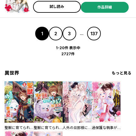
試し読み
作品詳細
1
2
3
137
...
1-20件 表示中
2727件
異世界
もっと見る
聖獣に育てられた少年の異世界ゆるり放浪記～神様からもらったチート魔法で、仲間たちとスローライフを満喫中～
聖獣に育てられた少年の異世界ゆるり放浪記～神様からもらったチート魔法で、仲間たちとスローライフを満喫中～【分冊版】
人外の旦那様に娶られ毎晩ナカまで愛される…。アンソロジー
過保護な執事が私の婚活を邪魔してきます！ 分冊版