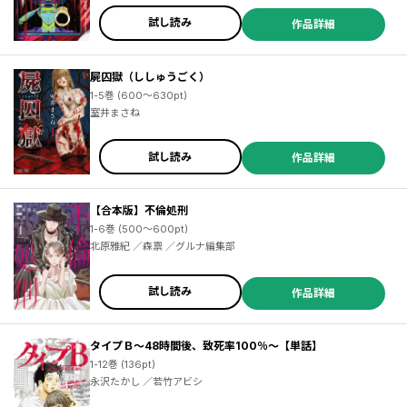
試し読み
作品詳細
屍囚獄（ししゅうごく）
1-5巻 (600～630pt)
室井まさね
試し読み
作品詳細
【合本版】不倫処刑
1-6巻 (500～600pt)
北原雅紀 ／森禀 ／グルナ編集部
試し読み
作品詳細
タイプＢ～48時間後、致死率100％～【単話】
1-12巻 (136pt)
永沢たかし ／若竹アビシ