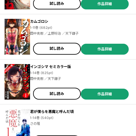
試し読み
作品詳細
カムゴロシ
1-11巻 (682pt)
田中克樹 ／上野将治 ／天下雌子
試し読み
作品詳細
インゴシマ セミカラー版
1-14巻 (825pt)
田中克樹 ／天下雌子
試し読み
作品詳細
君が僕らを悪魔と呼んだ頃
1-14巻 (540pt)
さの隆