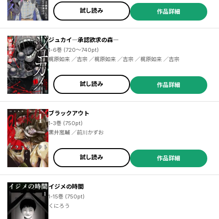
試し読み
作品詳細
ジュカイ―承認欲求の森―
1-6巻 (720～740pt)
梶原如来 ／吉宗 ／梶原如来 ／吉宗 ／梶原如来 ／吉宗
試し読み
作品詳細
ブラックアウト
1-3巻 (750pt)
黒井嵐輔 ／前川かずお
試し読み
作品詳細
イジメの時間
1-15巻 (750pt)
くにろう