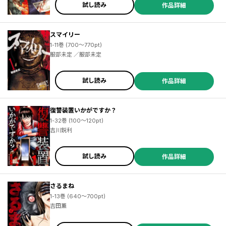
試し読み
作品詳細
スマイリー
1-11巻 (700～770pt)
服部未定 ／服部未定
試し読み
作品詳細
復讐装置いかがですか？
1-32巻 (100～120pt)
吉川鋭利
試し読み
作品詳細
さるまね
1-13巻 (640～700pt)
吉田薫