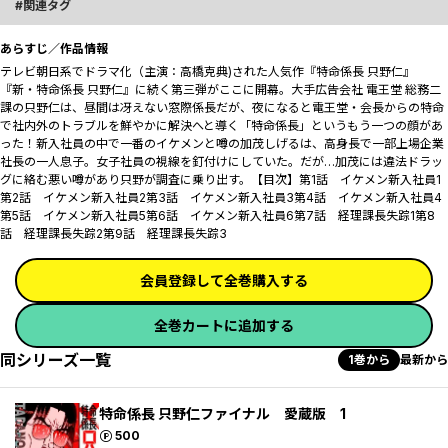
関連タグ
あらすじ／作品情報
テレビ朝日系でドラマ化（主演：高橋克典)された人気作『特命係長 只野仁』
『新・特命係長 只野仁』に続く第三弾がここに開幕。大手広告会社 電王堂 総務二
課の只野仁は、昼間は冴えない窓際係長だが、夜になると電王堂・会長からの特命
で社内外のトラブルを鮮やかに解決へと導く「特命係長」というもう一つの顔があ
った――！新入社員の中で一番のイケメンと噂の加茂しげるは、高身長で一部上場企業
社長の一人息子。女子社員の視線を釘付けにしていた。だが…加茂には違法ドラッ
グに絡む悪い噂があり只野が調査に乗り出す。【目次】第1話 イケメン新入社員1
第2話 イケメン新入社員2第3話 イケメン新入社員3第4話 イケメン新入社員4
第5話 イケメン新入社員5第6話 イケメン新入社員6第7話 経理課長失踪1第8
話 経理課長失踪2第9話 経理課長失踪3
会員登録して全巻購入する
全巻カートに追加する
同シリーズ一覧
1巻から
最新から
特命係長 只野仁ファイナル 愛蔵版 1
ポイント
500