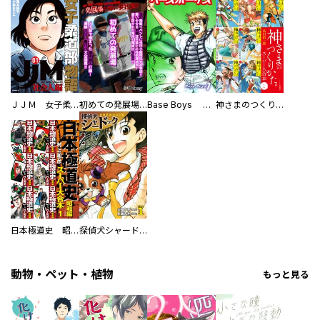
ＪＪＭ 女子柔道部物語 社会人編
初めての発展場 【白抜き修正版】
Base Boys 新装版
神さまのつくりかた。スーパー大合本
日本極道史 昭和編 スーパー大合本
探偵犬シャードック（新装版）
動物・ペット・植物
もっと見る