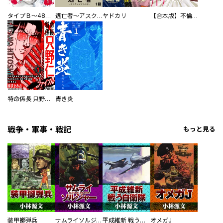
タイプＢ～48時間後、致死率100％～【単話】
逃亡者～アスクレピオスの杖～
ヤドカリ
【合本版】不倫処刑
特命係長 只野仁ファイナル 愛蔵版
青き炎
戦争・軍事・戦記
もっと見る
装甲擲弾兵
サムライソルジャー SAMURAI SOLDIER
平成維新 戦う自衛隊
オメガJ