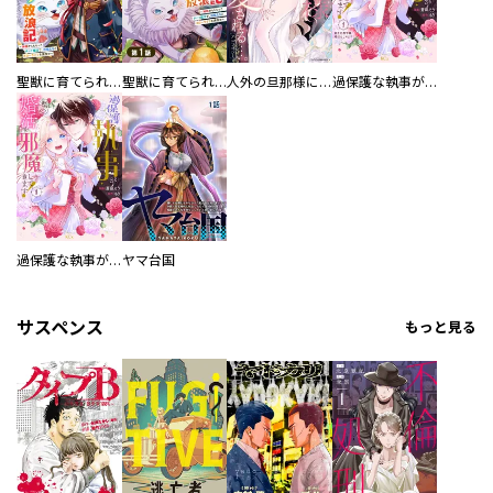
聖獣に育てられた少年の異世界ゆるり放浪記～神様からもらったチート魔法で、仲間たちとスローライフを満喫中～
聖獣に育てられた少年の異世界ゆるり放浪記～神様からもらったチート魔法で、仲間たちとスローライフを満喫中～【分冊版】
人外の旦那様に娶られ毎晩ナカまで愛される…。アンソロジー
過保護な執事が私の婚活を邪魔してきます！ 分冊版
過保護な執事が私の婚活を邪魔してきます！
ヤマ台国
サスペンス
もっと見る