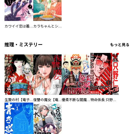
カワイイ恋は着飾らない
カラちゃんとシトーさんと、 【分冊版】
推理・ミステリー
もっと見る
生贄の村【電子単行本版】
復讐の魔女【電子単行本版】
優柔不断な閻魔さま
特命係長 只野仁ファイナル 愛蔵版