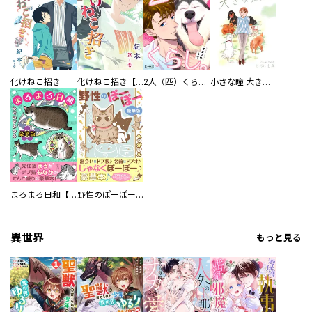
化けねこ招き
化けねこ招き【描きおろし付合冊版】
2人（匹）くらし。
小さな瞳 大きな鼓動
まろまろ日和【豪華版】
野性のぽーぽー【豪華版】
異世界
もっと見る