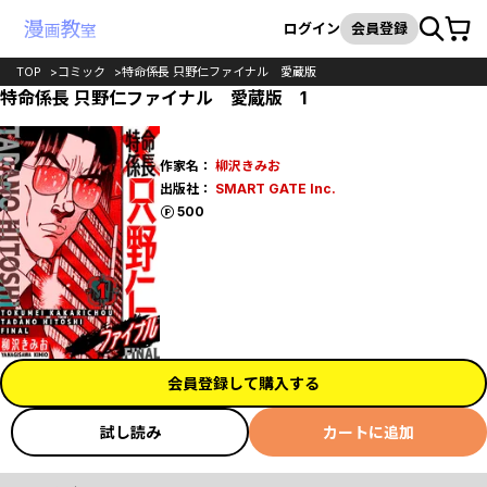
カート
検索
ログイン
会員登録
TOP
コミック
特命係長 只野仁ファイナル 愛蔵版
特命係長 只野仁ファイナル 愛蔵版 1
作家名：
柳沢きみお
出版社：
SMART GATE Inc.
ポイント
500
会員登録して購入する
試し読み
カートに追加