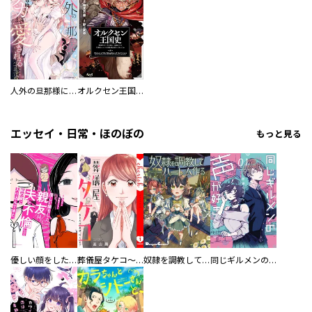
人外の旦那様に娶られ毎晩ナカまで愛される…。アンソロジー
オルクセン王国史
エッセイ・日常・ほのぼの
もっと見る
優しい顔をした親友は、夫と不倫して私の家に入り込んできた。
葬儀屋タケコ～あなたの最期、叶えます【電子単行本版】
奴隷を調教してハーレム作る
同じギルメンの声が好き