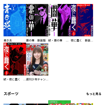
青き炎
悪の華 新装版
続・悪の華 闇華 新装版
夜に蠢く 新装版
続・夜に蠢く 新装版
週刊少年チャンピオン
スポーツ
もっと見る