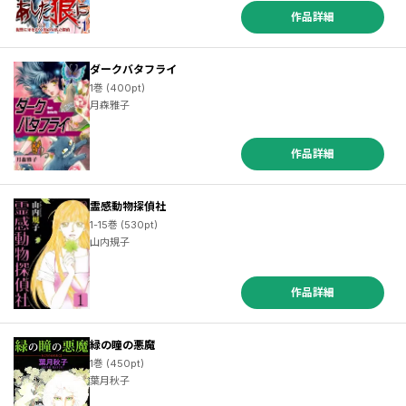
作品詳細
ダークバタフライ
1巻 (400pt)
月森雅子
作品詳細
霊感動物探偵社
1-15巻 (530pt)
山内規子
作品詳細
緑の瞳の悪魔
1巻 (450pt)
葉月秋子