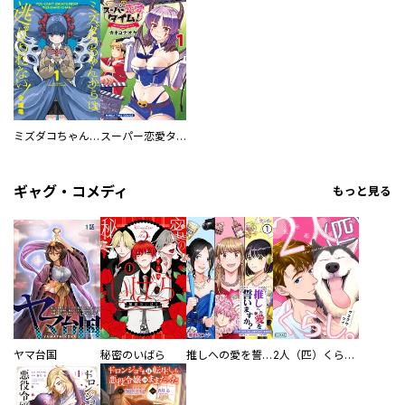
ミズダコちゃんからは逃げられない！
スーパー恋愛タイム！～現場でドＳな彼女は自宅でデレる～
ギャグ・コメディ
もっと見る
ヤマ台国
秘密のいばら
推しへの愛を誓いますか？～アラサー女子、推しは逃げぬが人生逃げる～
2人（匹）くらし。