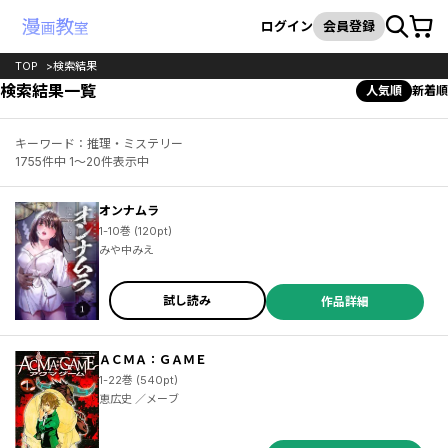
カート
検索
ログイン
会員登録
TOP
検索結果
検索結果一覧
人気順
新着順
キーワード：推理・ミステリー
1755件中 1～20件表示中
オンナムラ
1-10巻 (120pt)
みや中みえ
試し読み
作品詳細
ＡＣＭＡ：ＧＡＭＥ
1-22巻 (540pt)
恵広史 ／メーブ