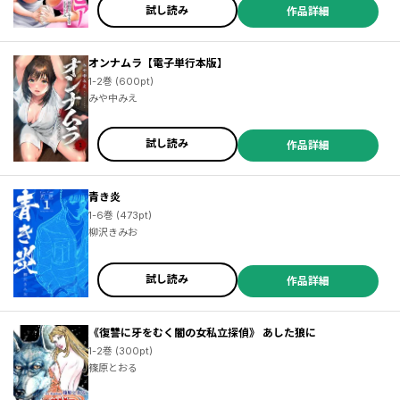
試し読み
作品詳細
オンナムラ【電子単行本版】
1-2巻 (600pt)
みや中みえ
試し読み
作品詳細
青き炎
1-6巻 (473pt)
柳沢きみお
試し読み
作品詳細
《復讐に牙をむく闇の女私立探偵》 あした狼に
1-2巻 (300pt)
篠原とおる