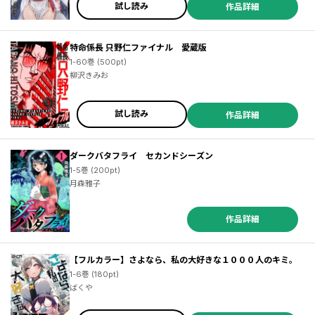
試し読み
作品詳細
特命係長 只野仁ファイナル 愛蔵版
1-60巻 (500pt)
柳沢きみお
試し読み
作品詳細
ダークバタフライ セカンドシーズン
1-5巻 (200pt)
月森雅子
作品詳細
【フルカラー】さよなら、私の大好きな１０００人のキミ。
1-6巻 (180pt)
ばくや