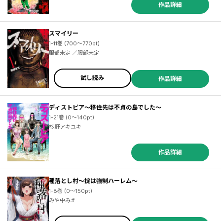
作品詳細
スマイリー
1-11巻 (700～770pt)
服部未定 ／服部未定
試し読み
作品詳細
ディストピア～移住先は不貞の島でした～
1-21巻 (0～140pt)
杉野アキユキ
作品詳細
種落とし村～掟は強制ハーレム～
1-8巻 (0～150pt)
みや中みえ