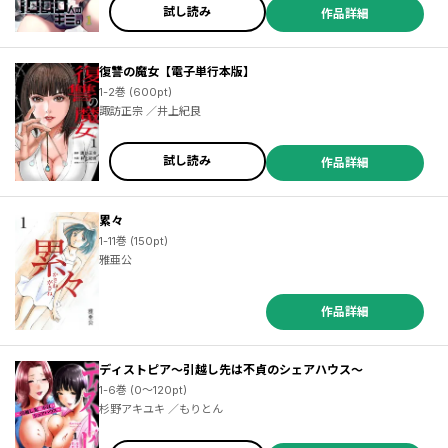
試し読み
作品詳細
復讐の魔女【電子単行本版】
1-2巻 (600pt)
諏訪正宗 ／井上紀良
試し読み
作品詳細
累々
1-11巻 (150pt)
雅亜公
作品詳細
ディストピア～引越し先は不貞のシェアハウス～
1-6巻 (0～120pt)
杉野アキユキ ／もりとん