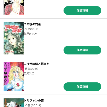
作品詳細
７年後の約束
1巻 (600pt)
紫垣まゆみ
作品詳細
エリザは緋と燃えた
1巻 (600pt)
志賀公江
作品詳細
トルファンの西
1-3巻 (600pt)