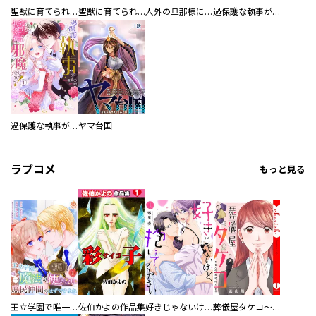
聖獣に育てられた少年の異世界ゆるり放浪記～神様からもらったチート魔法で、仲間たちとスローライフを満喫中～
聖獣に育てられた少年の異世界ゆるり放浪記～神様からもらったチート魔法で、仲間たちとスローライフを満喫中～【分冊版】
人外の旦那様に娶られ毎晩ナカまで愛される…。アンソロジー
過保護な執事が私の婚活を邪魔してきます！ 分冊版
過保護な執事が私の婚活を邪魔してきます！
ヤマ台国
ラブコメ
もっと見る
王立学園で唯一魔法が使えない庶民仲間のはずですよね～実は王子様で私を溺愛しているなんて告白はやめてください～
佐伯かよの作品集
好きじゃないけど、抱いてください【電子単行本版／特典おまけ付き】
葬儀屋タケコ～あなたの最期、叶えます【電子単行本版】