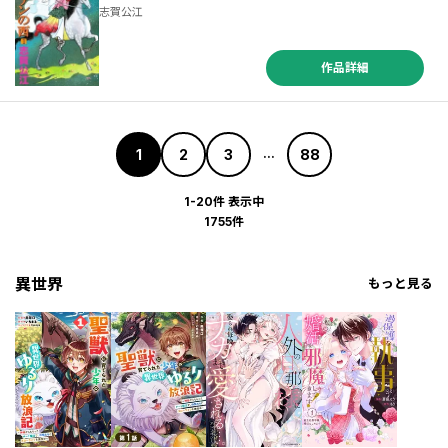
志賀公江
作品詳細
1
2
3
88
...
1-20件 表示中
1755件
異世界
もっと見る