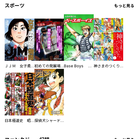
スポーツ
もっと見る
ＪＪＭ 女子柔道部物語 社会人編
初めての発展場 【白抜き修正版】
Base Boys 新装版
神さまのつくりかた。スーパー大合本
日本極道史 昭和編 スーパー大合本
探偵犬シャードック（新装版）