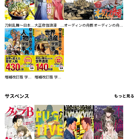
刀剣乱舞～日本号つれづれ酒～
大正夜伽浪漫 －金曜日の花嫁—
オーディンの舟葬
オーディンの舟葬 分冊版
増補改訂版 学研まんが NEW世界の歴史 別巻 人物学習事典
増補改訂版 学研まんが NEW世界の歴史 別巻 世界遺産学習事典
サスペンス
もっと見る