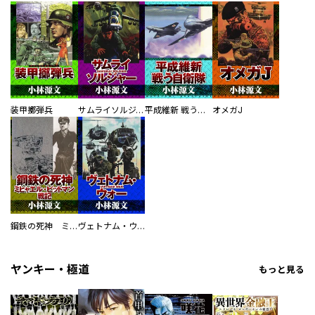
装甲擲弾兵
サムライソルジャー SAMURAI SOLDIER
平成維新 戦う自衛隊
オメガJ
鋼鉄の死神 ミヒャエル・ビットマン戦記
ヴェトナム・ウォー VIETNAM WAR
ヤンキー・極道
もっと見る