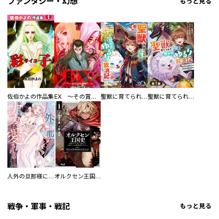
ファンタジー・幻想
もっと見る
佐伯かよの作品集
EX ～その賞金稼ぎは、世界の出口を探す～【単行本版】
聖獣に育てられた少年の異世界ゆるり放浪記～神様からもらったチート魔法で、仲間たちとスローライフを満喫中～
聖獣に育てられた少年の異世界ゆるり放浪記～神様からもらったチート魔法で、仲間たちとスローライフを満喫中～【分冊版】
人外の旦那様に娶られ毎晩ナカまで愛される…。アンソロジー
オルクセン王国史
戦争・軍事・戦記
もっと見る