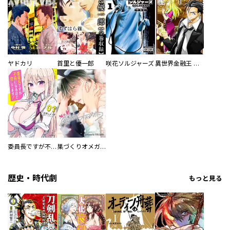
ヤドカリ
首里と優一郎
咲花ソルジャーズ
異世界金融王 ～クローネ・ゴルディオンの覇道～
委員長ですが不良になるほど恋してます！
巣づくりオメガバース
歴史・時代劇
もっと見る