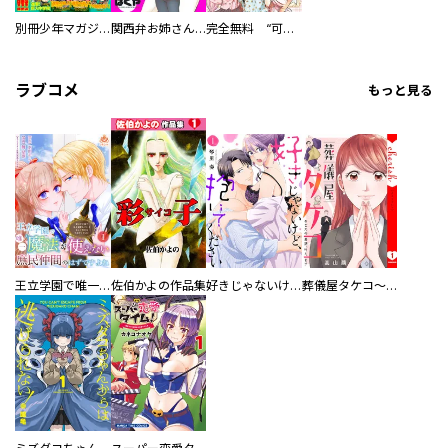
別冊少年マガジン
関西弁お姉さんと純真少年
完全無料 “可愛い”の全てがここにある！ 最かわヒロイン１７人試し読みパック
ラブコメ
もっと見る
王立学園で唯一魔法が使えない庶民仲間のはずですよね～実は王子様で私を溺愛しているなんて告白はやめてください～
佐伯かよの作品集
好きじゃないけど、抱いてください【電子単行本版／特典おまけ付き】
葬儀屋タケコ～あなたの最期、叶えます【電子単行本版】