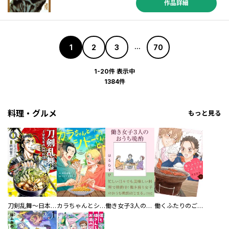
作品詳細
1
2
3
70
...
1-20件 表示中
1384件
料理・グルメ
もっと見る
刀剣乱舞～日本号つれづれ酒～
カラちゃんとシトーさんと、 【分冊版】
働き女子3人のおうち晩酌
働くふたりのごほうび飯