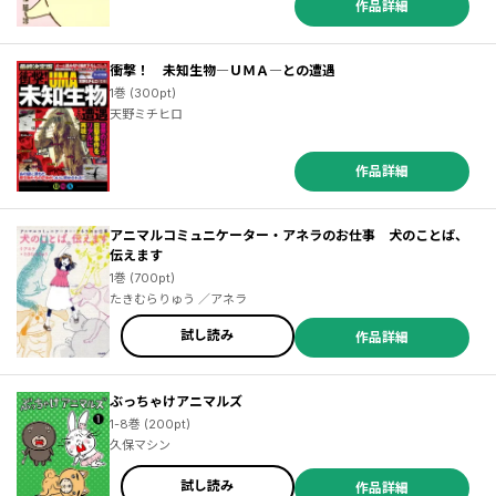
作品詳細
衝撃！ 未知生物―ＵＭＡ―との遭遇
1巻 (300pt)
天野ミチヒロ
作品詳細
アニマルコミュニケーター・アネラのお仕事 犬のことば、
伝えます
1巻 (700pt)
たきむらりゅう ／アネラ
試し読み
作品詳細
ぶっちゃけアニマルズ
1-8巻 (200pt)
久保マシン
試し読み
作品詳細