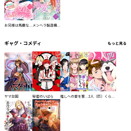
お兄様は馬鹿なんですか？～地味王女は婚約破棄に巻き込まれる～
メンヘラ製造機の公爵令息（過保護）が溺愛してきます
ギャグ・コメディ
もっと見る
ヤマ台国
秘密のいばら
推しへの愛を誓いますか？～アラサー女子、推しは逃げぬが人生逃げる～
2人（匹）くらし。