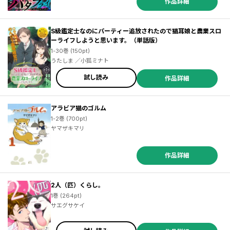
作品詳細
S級鑑定士なのにパーティー追放されたので猫耳娘と農業スロ
ーライフしようと思います。（単話版）
1-30巻 (150pt)
うたしま ／小狐ミナト
試し読み
作品詳細
アラビア猫のゴルム
1-2巻 (700pt)
ヤマザキマリ
作品詳細
2人（匹）くらし。
1巻 (264pt)
サエグサケイ