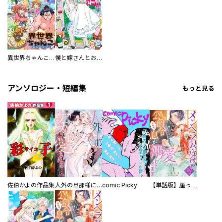
異世界ちゃんこ～横綱目前に召喚されたんだが～ 【連載版】
僕と嫁さんとお酒の関係
アンソロジー・短編集
もっと見る
佐伯かよの作品集
人外の旦那様に娶られ毎晩ナカまで愛される…。アンソロジー
comic Picky
【単話版】崖っぷち令嬢ですが、意地と策略で幸せになります！シリーズ