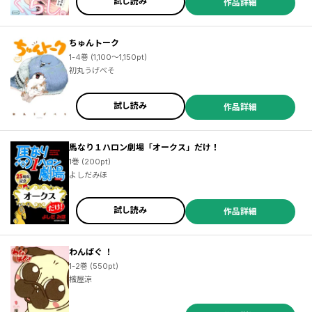
試し読み
作品詳細
ちゅんトーク
1-4巻 (1,100～1,150pt)
初丸うげべそ
試し読み
作品詳細
馬なり１ハロン劇場「オークス」だけ！
1巻 (200pt)
よしだみほ
試し読み
作品詳細
わんぱぐ ！
1-2巻 (550pt)
櫁屋涼