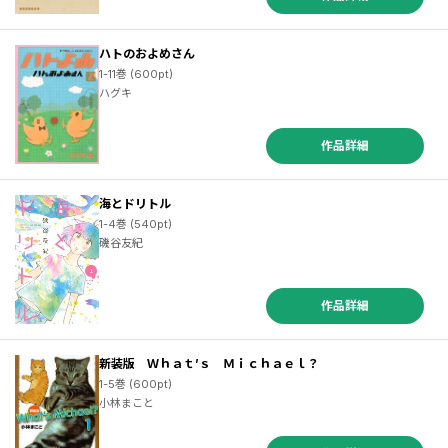
ハトのおよめさん
1-11巻 (600pt)
ハグキ
作品詳細
海とドリトル
1-4巻 (540pt)
磯谷友紀
作品詳細
新装版 Ｗｈａｔ’ｓ Ｍｉｃｈａｅｌ？
1-5巻 (600pt)
小林まこと