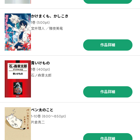
かけまくも、かしこき
1巻 (500pt)
宝井理人 ／雅夜美竜
作品詳細
青いけもの
1巻 (400pt)
石ノ森章太郎
作品詳細
ペン太のこと
1-10巻 (800～850pt)
片倉真二
作品詳細