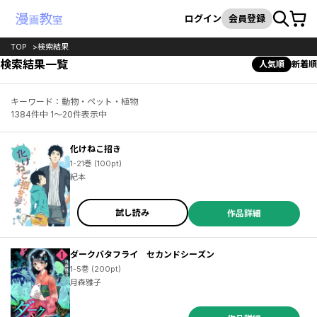
カート
検索
ログイン
会員登録
TOP
検索結果
検索結果一覧
人気順
新着順
キーワード：動物・ペット・植物
1384件中 1～20件表示中
化けねこ招き
1-21巻 (100pt)
紀本
試し読み
作品詳細
ダークバタフライ セカンドシーズン
1-5巻 (200pt)
月森雅子