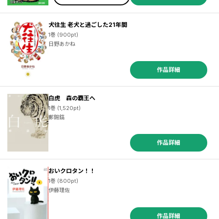
犬往生 老犬と過ごした21年間
1巻 (900pt)
日野あかね
作品詳細
白虎 森の覇王へ
1巻 (1,520pt)
鄭錫鎬
作品詳細
おいクロタン！！
1巻 (800pt)
伊藤理佐
作品詳細