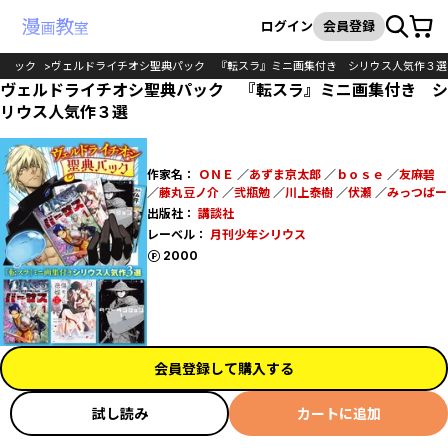
カート
検索
ログイン
会員登録
コミック
ヴェルドライチオシ聖典パック 『転スラ』ミニ画集付き シリウス人気作３選
ヴェルドライチオシ聖典パック 『転スラ』ミニ画集付き シ
リウス人気作３選
作家名：
ＯＮＥ
／
あずま京太郎
／
ｂｏｓｅ
／
友麻碧
／
藤丸豆ノ介
／
弐瓶勉
／
川上泰樹
／
伏瀬
／
みっつばー
出版社：
講談社
レーベル：
月刊少年シリウス
ポイント
2000
会員登録して購入する
試し読み
カートに追加