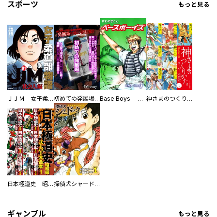
スポーツ
もっと見る
ＪＪＭ 女子柔道部物語 社会人編
初めての発展場 【白抜き修正版】
Base Boys 新装版
神さまのつくりかた。スーパー大合本
日本極道史 昭和編 スーパー大合本
探偵犬シャードック（新装版）
ギャンブル
もっと見る