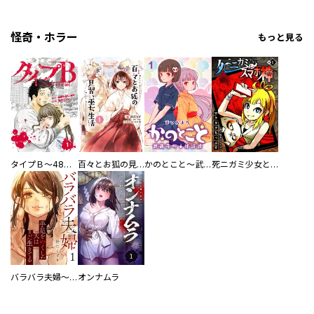
怪奇・ホラー
もっと見る
タイプＢ～48時間後、致死率100％～【単話】
百々とお狐の見習い巫女生活【単行本版】
かのとこと～武蔵花町怪話譚～ 【連載版】
死ニガミ少女とスマホ神
バラバラ夫婦～手足をなくした夫はまだ生きてる
オンナムラ