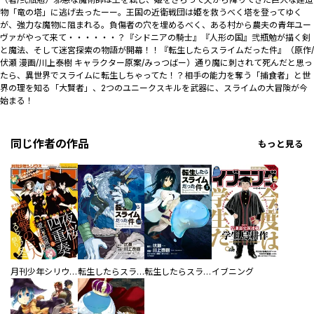
物「竜の塔」に逃げ去ったーー。王国の近衛戦団は姫を救うべく塔を登ってゆく
が、強力な魔物に阻まれる。負傷者の穴を埋めるべく、ある村から農夫の青年ユー
ヴァがやって来て・・・・・・？『シドニアの騎士』『人形の国』弐瓶勉が描く剣
と魔法、そして迷宮探索の物語が開幕！！『転生したらスライムだった件』（原作/
伏瀬 漫画/川上泰樹 キャラクター原案/みっつばー）通り魔に刺されて死んだと思っ
たら、異世界でスライムに転生しちゃってた！？相手の能力を奪う「捕食者」と世
界の理を知る「大賢者」、2つのユニークスキルを武器に、スライムの大冒険が今
始まる！
同じ作者の作品
もっと見る
月刊少年シリウス
転生したらスライムだった件（２６） ヴェルドラのスライム観察日記 豪華小冊子版３付き特装版
転生したらスライムだった件
イブニング