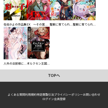
佐伯かよの作品集
EX ～その賞金稼ぎは、世界の出口を探す～【単行本版】
聖獣に育てられた少年の異世界ゆるり放浪記～神様からもらったチート魔法で、仲間たちとスローライフを満喫中～
聖獣に育てられた少年の異世界ゆるり放浪記～神様からもらったチート魔法で、仲間たちとスローライフを満喫中～【分冊版】
人外の旦那様に娶られ毎晩ナカまで愛される…。アンソロジー
オルクセン王国史
TOPへ
よくある質問
利用規約
特定商取引法
プライバシーポリシー
お問い合わせ
ログイン
会員登録