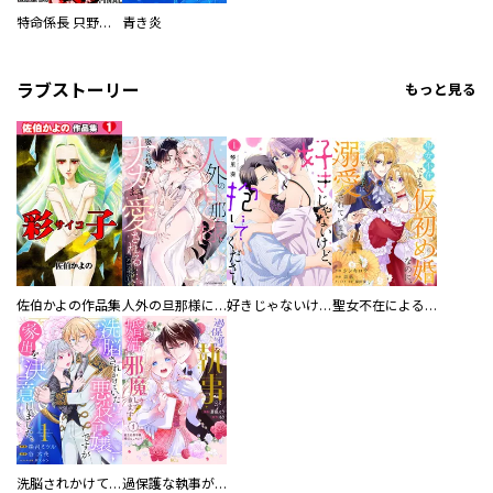
特命係長 只野仁ファイナル 愛蔵版
青き炎
ラブストーリー
もっと見る
佐伯かよの作品集
人外の旦那様に娶られ毎晩ナカまで愛される…。アンソロジー
好きじゃないけど、抱いてください【電子単行本版／特典おまけ付き】
聖女不在による仮初め婚なのに、不器用な王太子に溺愛されています【電子単行本版／特典おまけ付き】
洗脳されかけていた悪役令嬢ですが家出を決意しました。【電子単行本版／特典おまけ付き】
過保護な執事が私の婚活を邪魔してきます！ 分冊版