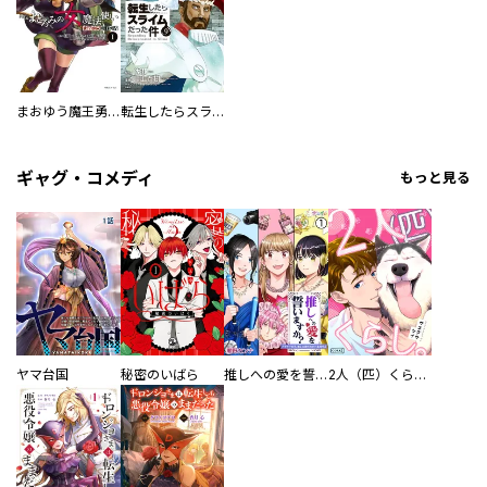
まおゆう魔王勇者 外伝 まどろみの女魔法使い
転生したらスライムだった件 イラスト集付き特装版（９）
ギャグ・コメディ
もっと見る
ヤマ台国
秘密のいばら
推しへの愛を誓いますか？～アラサー女子、推しは逃げぬが人生逃げる～
2人（匹）くらし。