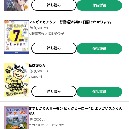
試し読み
作品詳細
マンガでカンタン！行動経済学は7日間でわかります。
1巻 (1,500pt)
相良奈美香 ／西野みや子
試し読み
作品詳細
私は赤さん
1巻 (1,500pt)
uwabami
試し読み
作品詳細
おすしかめんサーモン ビッグヒーロー4と ようかいスシぐん
だん
1巻 (500pt)
土門トキオ ／川崎タカオ