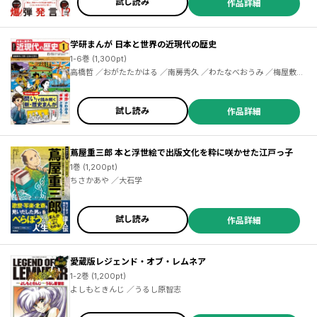
試し読み
作品詳細
学研まんが 日本と世界の近現代の歴史
1-6巻 (1,300pt)
高橋哲 ／おがたたかはる ／南房秀久 ／わたなべおうみ ／梅屋敷ミ
タ ／河西哲 ／百瀬マチ ／神武ひろよし
試し読み
作品詳細
蔦屋重三郎 本と浮世絵で出版文化を粋に咲かせた江戸っ子
1巻 (1,200pt)
ちさかあや ／大石学
試し読み
作品詳細
愛蔵版レジェンド・オブ・レムネア
1-2巻 (1,200pt)
よしもときんじ ／うるし原智志