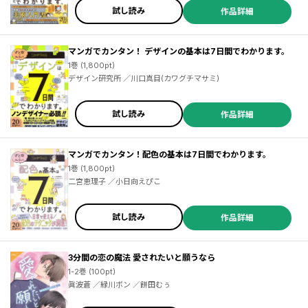
試し読み
作品詳細
マンガでカンタン！ デザインの基本は7日間でわかります。
1巻 (1,800pt)
デザイン研究所 ／川口真目(カワグチマサミ)
試し読み
作品詳細
マンガでカンタン！配色の基本は7日間でわかります。
1巻 (1,800pt)
二宮恵理子 ／小日向えぴこ
試し読み
作品詳細
3分間の恋の魔法 愛されたいと願うなら
1-2巻 (100pt)
眞波蒼 ／緑川ボン ／餅田むぅ