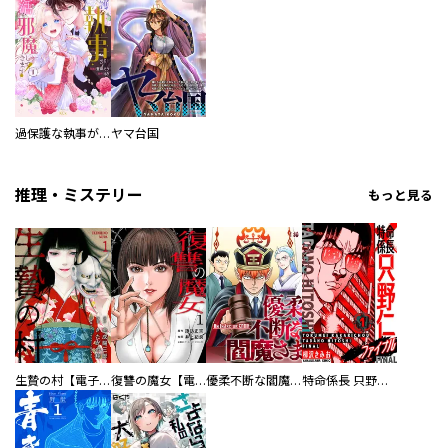
過保護な執事が私の婚活を邪魔してきます！
ヤマ台国
推理・ミステリー
もっと見る
生贄の村【電子単行本版】
復讐の魔女【電子単行本版】
優柔不断な閻魔さま
特命係長 只野仁ファイナル 愛蔵版