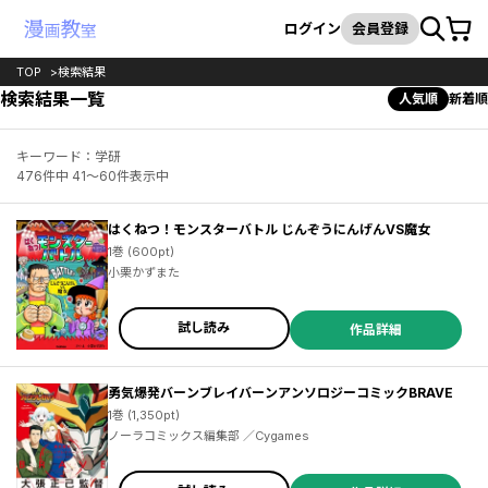
カート
検索
ログイン
会員登録
TOP
検索結果
検索結果一覧
人気順
新着順
キーワード：学研
476件中 41～60件表示中
はくねつ！モンスターバトル じんぞうにんげんVS魔女
1巻 (600pt)
小栗かずまた
試し読み
作品詳細
勇気爆発バーンブレイバーンアンソロジーコミックBRAVE
1巻 (1,350pt)
ノーラコミックス編集部 ／Cygames