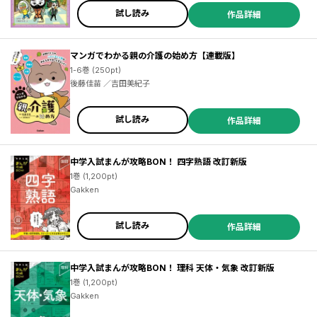
試し読み
作品詳細
マンガでわかる親の介護の始め方【連載版】
1-6巻 (250pt)
後藤佳苗 ／吉田美紀子
試し読み
作品詳細
中学入試まんが攻略BON！ 四字熟語 改訂新版
1巻 (1,200pt)
Gakken
試し読み
作品詳細
中学入試まんが攻略BON！ 理科 天体・気象 改訂新版
1巻 (1,200pt)
Gakken