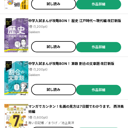
試し読み
作品詳細
中学入試まんが攻略BON！ 歴史 江戸時代～現代編 改訂新版
1巻 (1,200pt)
Gakken
試し読み
作品詳細
中学入試まんが攻略BON！ 算数 割合の文章題 改訂新版
1巻 (1,200pt)
Gakken
試し読み
作品詳細
マンガでカンタン！名画の見方は7日間でわかります。 西洋美
術編
1巻 (1,600pt)
青い日記帳 ／まりげ ／池上英洋