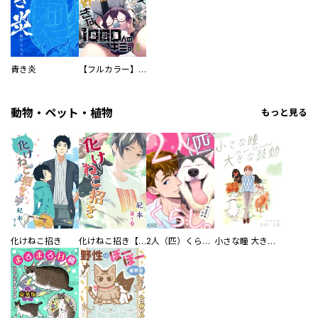
青き炎
【フルカラー】さよなら、私の大好きな１０００人のキミ。
動物・ペット・植物
もっと見る
化けねこ招き
化けねこ招き【描きおろし付合冊版】
2人（匹）くらし。
小さな瞳 大きな鼓動