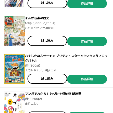
試し読み
作品詳細
まんが音楽の歴史
1-3巻 (1,600～1,700pt)
ひのまどか ／市川賢司
試し読み
作品詳細
おすしかめんサーモン プリティ・スターとさいきょうマジッ
クバトル
1巻 (500pt)
土門トキオ ／川崎タカオ
試し読み
作品詳細
マンガでわかる！ 片づけ＋収納術 新装版
1巻 (1,200pt)
宙花こより