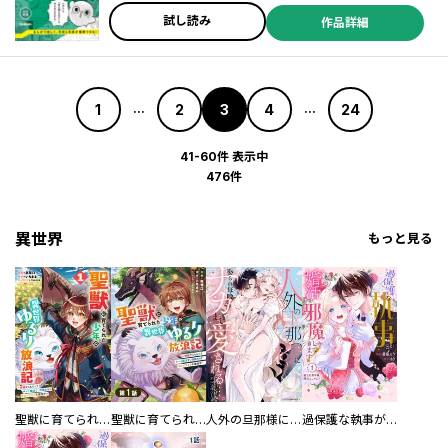
試し読み
作品詳細
1
2
3
4
24
...
...
41-60件 表示中
476件
異世界
もっと見る
聖獣に育てられた少年の異世界ゆるり放浪記～神様からもらったチート魔法で、仲間たちとスローライフを満喫中～
聖獣に育てられた少年の異世界ゆるり放浪記～神様からもらったチート魔法で、仲間たちとスローライフを満喫中～【分冊版】
人外の旦那様に娶られ毎晩ナカまで愛される…。アンソロジー
過保護な執事が私の婚活を邪魔してきます！ 分冊版