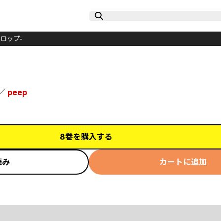
ロップ-
／
peep
8巻を購入する
読み
カートに追加