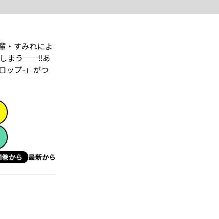
輩・すみれによ
まう──!!あ
ロップ-」がつ
1巻から
最新から