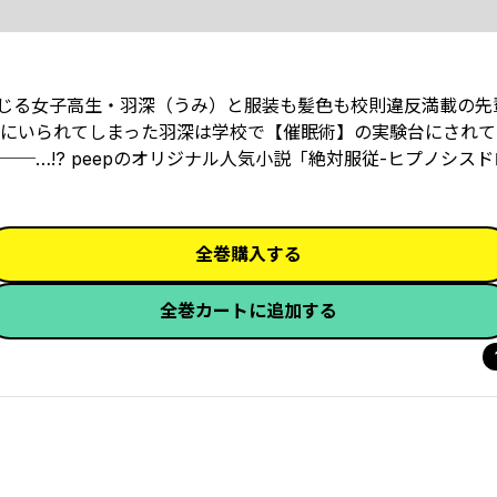
じる女子高生・羽深（うみ）と服装も髪色も校則違反満載の先
にいられてしまった羽深は学校で【催眠術】の実験台にされてし
…!? peepのオリジナル人気小説「絶対服従-ヒプノシスド
全巻購入する
全巻カートに追加する