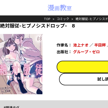
TOP
コミック
絶対服従-ヒプノシスド
絶対服従-ヒプノシスドロップ- 8
作家名：
池上ナオ
／
半田畔
出版社：
グループ・ゼロ
試し
関連タグ