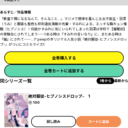
あらすじ／作品情報
「教室で裸になるなんて、そんなこと…」マジメで規律を重んじる女子高生・羽深
（うみ）と服装も髪色も校則違反満載の先輩・すみれによる、エッチな胸キュン催
眠（ヒプノシス）！何故かすみれに気にいられてしまった羽深は学校で【催眠術】
の実験台にされてしまう──!!ある時は『すみれの言いなり』に、またある時は
『猫』にされて──…!? peepのオリジナル人気小説「絶対服従-ヒプノシスドロッ
プ-」がついにコミカライズ!!
全巻購入する
全巻カートに追加する
同シリーズ一覧
1巻から
最新から
絶対服従-ヒプノシスドロップ- 1
ポイント
100
試し読み
カートに追加