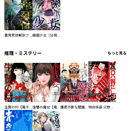
異常死体解剖ファイル（分冊版）
細菌少女（分冊版）
推理・ミステリー
もっと見る
生贄の村【電子単行本版】
復讐の魔女【電子単行本版】
優柔不断な閻魔さま
特命係長 只野仁ファイナル 愛蔵版