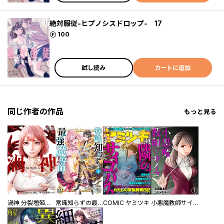
絶対服従-ヒプノシスドロップ- 17
ポイント
100
試し読み
カートに追加
同じ作者の作品
もっと見る
渦神 分裂増殖人間 分冊版
常識知らずの最強魔導師
COMIC ヤミツキ
小悪魔教師サイコ（分冊版）