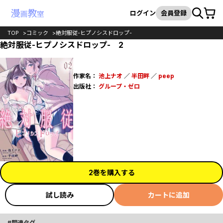
カート
検索
ログイン
会員登録
TOP
コミック
絶対服従-ヒプノシスドロップ-
絶対服従-ヒプノシスドロップ- 2
作家名：
池上ナオ
／
半田畔
／
peep
出版社：
グループ・ゼロ
2巻を購入する
試し読み
カートに追加
関連タグ