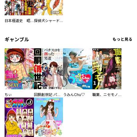
日本極道史 昭和編 スーパー大合本
探偵犬シャードック（新装版）
ギャンブル
もっと見る
ちぃ
回胴創世記 パチスロを創った男達
うみんChu♡
職業、ニセモノ～あなたに偽は見抜けない【電子単行本版】