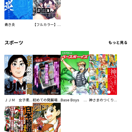
青き炎
【フルカラー】さよなら、私の大好きな１０００人のキミ。
スポーツ
もっと見る
ＪＪＭ 女子柔道部物語 社会人編
初めての発展場 【白抜き修正版】
Base Boys 新装版
神さまのつくりかた。スーパー大合本