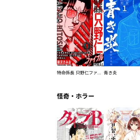
特命係長 只野仁ファイナル 愛蔵版
青き炎
怪奇・ホラー