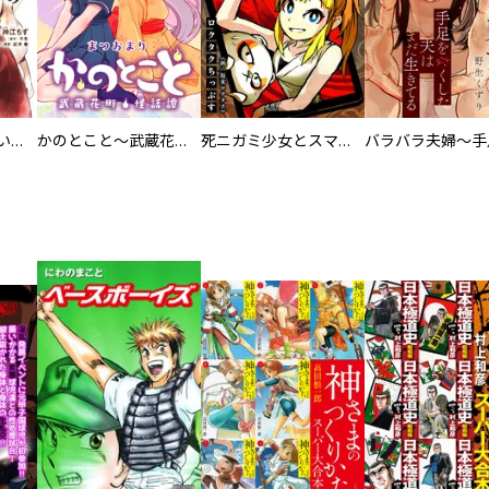
百々とお狐の見習い巫女生活【単行本版】
かのとこと～武蔵花町怪話譚～ 【連載版】
死ニガミ少女とスマホ神