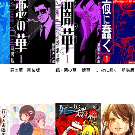
悪の華 新装版
続・悪の華 闇華 新装版
夜に蠢く 新装版