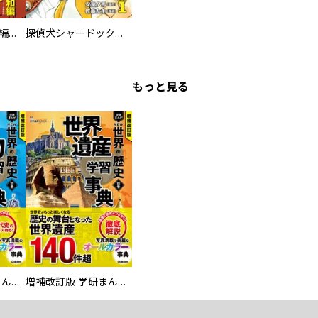
日本極道史 昭和編 スーパー大合本
探偵犬シャードック（新装版）
もっと見る
増補改訂版 学研まんが NEW世界の歴史 別巻 人物学習事典
増補改訂版 学研まんが NEW世界の歴史 別巻 世界遺産学習事典