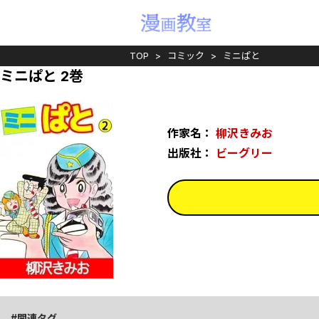
TOP
コミック
ミニぱと
ミニぱと 2巻
作家名：
柳沢きみお
出版社：
ビーグリー
関連タグ