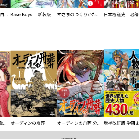
初めての発展場 【白抜き修正版】
Base Boys 新装版
神さまのつくりかた。スーパー大合本
大正夜伽浪漫 －金曜日の花嫁—
オーディンの舟葬
オーディンの舟葬 分冊版