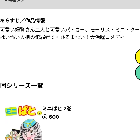
あらすじ／作品情報
可愛い婦警さん二人と可愛いパトカー、モーリス・ミニ・クー
ぱい怖い人相の犯罪者でもひるまない！大活躍コメディ！！
同シリーズ一覧
ミニぱと 2巻
ポイント
600