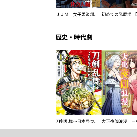
ＪＪＭ 女子柔道部物語 社会人編
歴史・時代劇
刀剣乱舞～日本号つれづれ酒～