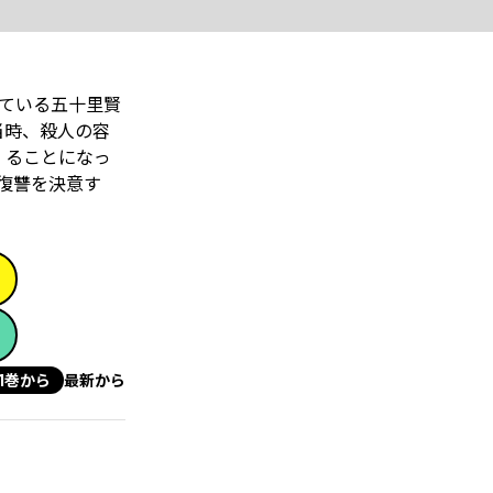
している五十里賢
当時、殺人の容
 ることになっ
復讐を決意す
1巻から
最新から