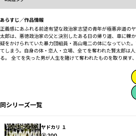
あらすじ／作品情報
正義感にあふれる前途有望な政治家志望の青年が極悪非道のヤク
太郎は、悪徳政治家の父と決別したある日の帰り道、車に轢か
疑をかけられていた暴力団組員・高山竜二の体になっていた。
てしまう。自身の体・恋人・立場、全てを奪われた賢太郎は人
る。 全てを失った男が人生を賭けて奪われたものを取り戻す
同シリーズ一覧
ヤドカリ １
ポイント
200