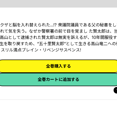
ザと脳を入れ替えられた...!? 衆議院議員である父の秘書を
れて気を失う。なぜか警察署の前で目を覚まし た賢太郎は、
高山として逮捕された賢太郎は無実を訴えるが、10年間服役す
生を取り戻すため、“五十里賢太郎”として生きる高山竜二への
、スリル満点ブレイン・リベンジサスペンス!
全巻購入する
全巻カートに追加する