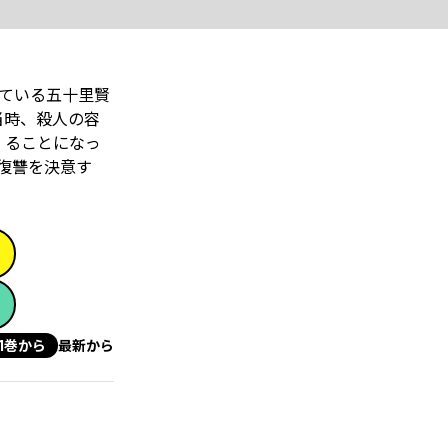
している五十里賢
当時、殺人の容
 ることになっ
復讐を決意す
1巻から
最新から