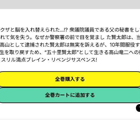
ザと脳を入れ替えられた...!? 衆議院議員である父の秘書を
れて気を失う。なぜか警察署の前で目を覚まし た賢太郎は、
高山として逮捕された賢太郎は無実を訴えるが、10年間服役す
生を取り戻すため、“五十里賢太郎”として生きる高山竜二への
、スリル満点ブレイン・リベンジサスペンス!
全巻購入する
全巻カートに追加する