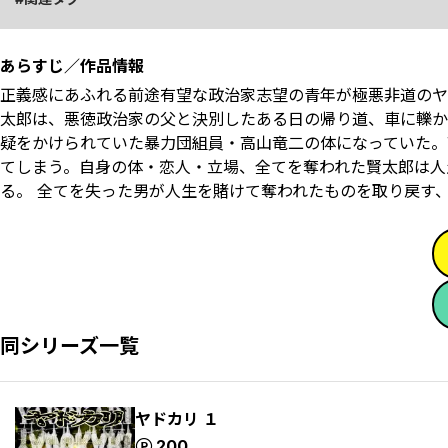
あらすじ／作品情報
正義感にあふれる前途有望な政治家志望の青年が極悪非道のヤク
太郎は、悪徳政治家の父と決別したある日の帰り道、車に轢か
疑をかけられていた暴力団組員・高山竜二の体になっていた。
てしまう。自身の体・恋人・立場、全てを奪われた賢太郎は人
る。 全てを失った男が人生を賭けて奪われたものを取り戻す
同シリーズ一覧
ヤドカリ １
ポイント
200