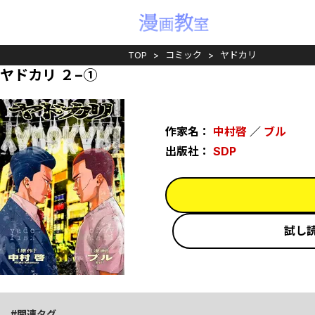
TOP
コミック
ヤドカリ
ヤドカリ ２−①
作家名：
中村啓
／
ブル
出版社：
SDP
試し
関連タグ