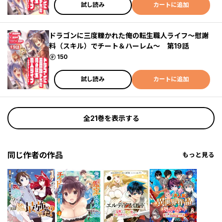
試し読み
カートに追加
ドラゴンに三度轢かれた俺の転生職人ライフ～慰謝
料（スキル）でチート＆ハーレム～ 第19話
ポイント
150
試し読み
カートに追加
全21巻を表示する
同じ作者の作品
もっと見る