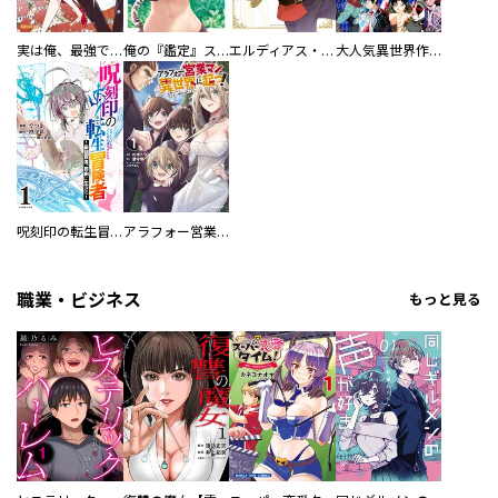
実は俺、最強でした？
俺の『鑑定』スキルがチートすぎて
エルディアス・ロード 女神にもらった絶対死なない究極スキルで七つのダンジョンを攻略する
大人気異世界作品勢ぞろい！ １話試し読みパック１（マガポケ版）
呪刻印の転生冒険者 ～最強賢者、自由に生きる～
アラフォー営業マン、異世界に起つ！
職業・ビジネス
もっと見る