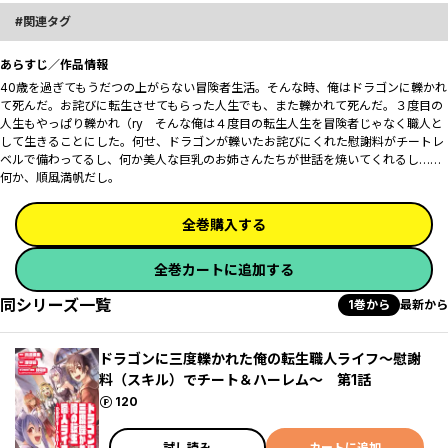
関連タグ
あらすじ／作品情報
40歳を過ぎてもうだつの上がらない冒険者生活。そんな時、俺はドラゴンに轢かれ
て死んだ。お詫びに転生させてもらった人生でも、また轢かれて死んだ。３度目の
人生もやっぱり轢かれ（ry そんな俺は４度目の転生人生を冒険者じゃなく職人と
して生きることにした。何せ、ドラゴンが轢いたお詫びにくれた慰謝料がチートレ
ベルで備わってるし、何か美人な巨乳のお姉さんたちが世話を焼いてくれるし……
何か、順風満帆だし。
全巻購入する
全巻カートに追加する
同シリーズ一覧
1巻から
最新から
ドラゴンに三度轢かれた俺の転生職人ライフ～慰謝
料（スキル）でチート＆ハーレム～ 第1話
ポイント
120
試し読み
カートに追加