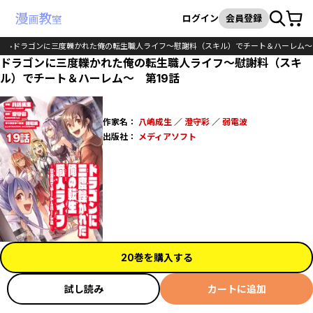
カート
検索
ログイン
会員登録
ク
ドラゴンに三度轢かれた俺の転生職人ライフ～慰謝料（スキル）でチート＆ハーレム～
ドラゴンに三度轢かれた俺の転生職人ライフ～慰謝料（スキ
ル）でチート＆ハーレム～ 第19話
作家名：
八嶋成生
／
澄守彩
／
弱電波
出版社：
メディアソフト
20巻を購入する
試し読み
カートに追加