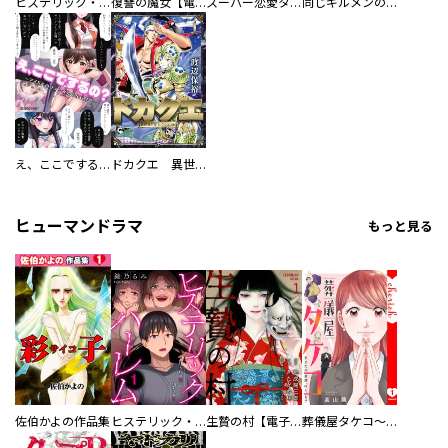
ヒステリック・ハーレム～搾られる男と堕ちる女～【電子単行本版】
復讐の魔女【電子単行本版】
スーパー恋愛タイム！～現場でドＳな彼女は自宅でデレる～
同じギルメンの声が好き
え、ここでするの？ アイドルのファンが知らない日常
ドカクエ 異世界ドカコッククエスト
ヒューマンドラマ
もっと見る
佐伯かよの作品集
ヒステリック・ハーレム～搾られる男と堕ちる女～【電子単行本版】
生贄の村【電子単行本版】
葬儀屋タケコ～あなたの最期、叶えます【電子単行本版】