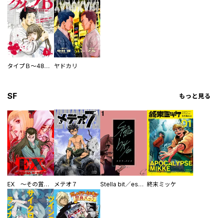
タイプＢ～48時間後、致死率100％～【単話】
ヤドカリ
SF
もっと見る
EX ～その賞金稼ぎは、世界の出口を探す～【単行本版】
メテオ７
Stella bit／es【単話版】
終末ミッケ