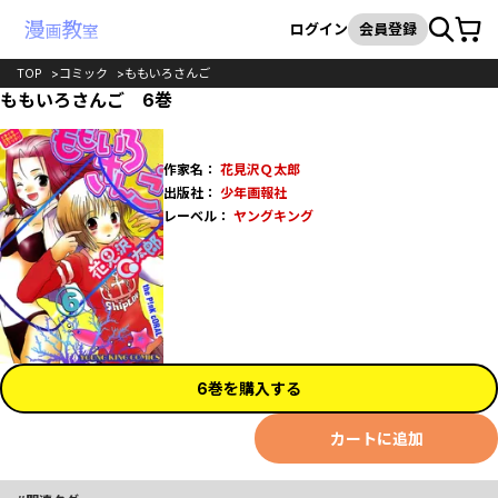
カート
検索
ログイン
会員登録
TOP
コミック
ももいろさんご
ももいろさんご 6巻
作家名：
花見沢Ｑ太郎
出版社：
少年画報社
レーベル：
ヤングキング
6巻を購入する
カートに追加