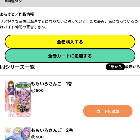
関連タグ
あらすじ／作品情報
サメ好きな三悟は海洋学者になりたいと思っている。ただ最近、気になっているの
はバイト仲間の百合子さん…！
全巻購入する
全巻カートに追加する
同シリーズ一覧
1巻から
最新から
ももいろさんご 1巻
ポイント
500
カートに追加
ももいろさんご 2巻
ポイント
500