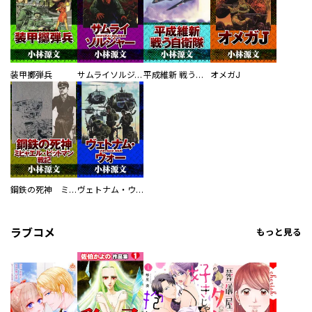
装甲擲弾兵
サムライソルジャー SAMURAI SOLDIER
平成維新 戦う自衛隊
オメガJ
鋼鉄の死神 ミヒャエル・ビットマン戦記
ヴェトナム・ウォー VIETNAM WAR
ラブコメ
もっと見る