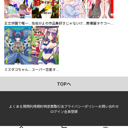
王立学園で唯一魔法が使えない庶民仲間のはずですよね～実は王子様で私を溺愛しているなんて告白はやめてください～
佐伯かよの作品集
好きじゃないけど、抱いてください【電子単行本版／特典おまけ付き】
葬儀屋タケコ～あなたの最期、叶えます【電子単行本版】
ミズダコちゃんからは逃げられない！
スーパー恋愛タイム！～現場でドＳな彼女は自宅でデレる～
TOPへ
よくある質問
利用規約
特定商取引法
プライバシーポリシー
お問い合わせ
ログイン
会員登録