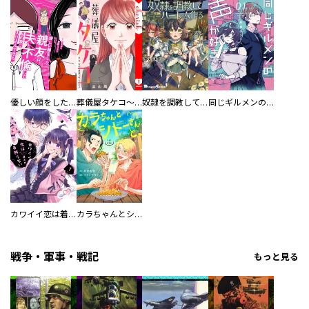
優しい顔をした親友は、夫と不倫して私の家に入り込んできた。
葬儀屋タケコ～あなたの最期、叶えます【電子単行本版】
奴隷を調教してハーレム作る
同じギルメンの声が好き
カワイイ恋は着飾らない
カラちゃんとシトーさんと、 【分冊版】
戦争・軍事・戦記
もっと見る