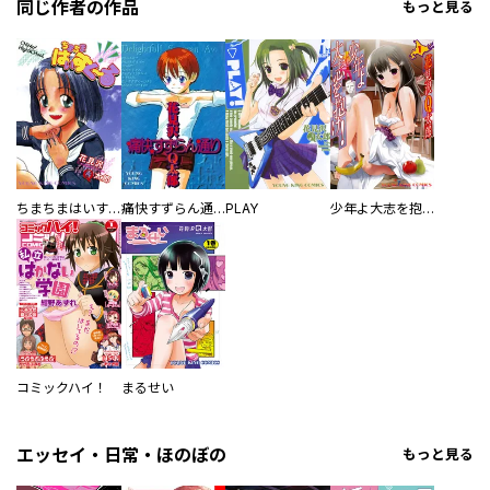
同じ作者の作品
もっと見る
ちまちまはいすくーる
痛快すずらん通り
PLAY
少年よ大志を抱け！
コミックハイ！
まるせい
エッセイ・日常・ほのぼの
もっと見る