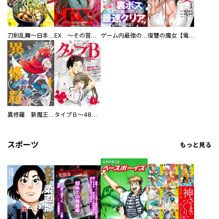
刀剣乱舞～日本号つれづれ酒～
EX ～その賞金稼ぎは、世界の出口を探す～【単行本版】
ゲーム内最強の『裏ボス』に転生したので、主人公の代わりに最速クリアを目指します！【電子単行本版】
復讐の魔女【電子単行本版】
異修羅 新魔王戦争
タイプＢ～48時間後、致死率100％～【単話】
スポーツ
もっと見る