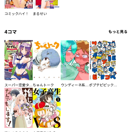
コミックハイ！
まるせい
4コマ
もっと見る
スーパー恋愛タイム！～現場でドＳな彼女は自宅でデレる～
ちゅんトーク
ウンディーネ系彼氏
ポプテピピック SEASON EIGHT