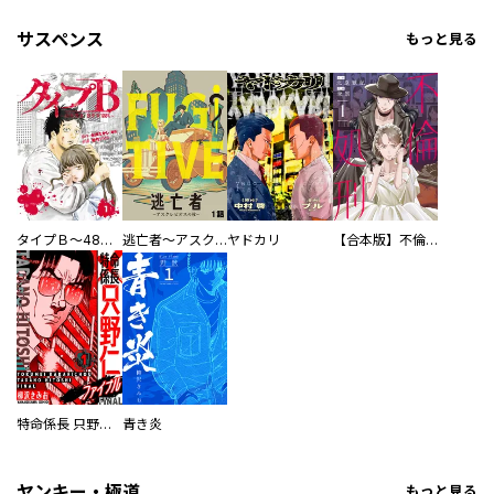
サスペンス
もっと見る
タイプＢ～48時間後、致死率100％～【単話】
逃亡者～アスクレピオスの杖～
ヤドカリ
【合本版】不倫処刑
特命係長 只野仁ファイナル 愛蔵版
青き炎
ヤンキー・極道
もっと見る