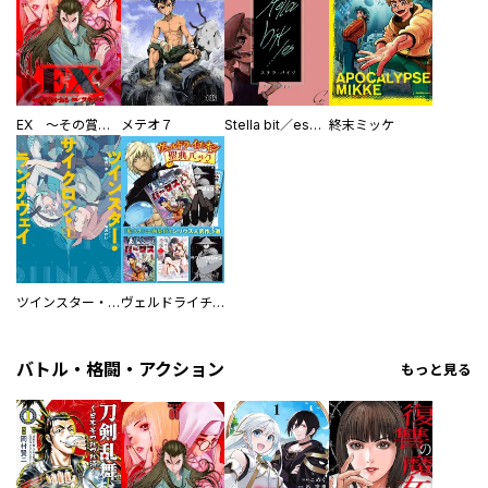
EX ～その賞金稼ぎは、世界の出口を探す～【単行本版】
メテオ７
Stella bit／es【単話版】
終末ミッケ
ツインスター・サイクロン・ランナウェイ
ヴェルドライチオシ聖典パック 『転スラ』ミニ画集付き シリウス人気作３選
バトル・格闘・アクション
もっと見る