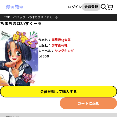
カート
検索
ログイン
会員登録
TOP
コミック
ちまちまはいすくーる
ちまちまはいすくーる
作家名：
花見沢Ｑ太郎
出版社：
少年画報社
レーベル：
ヤングキング
ポイント
500
会員登録して購入する
カートに追加