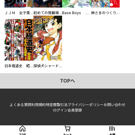
ＪＪＭ 女子柔道部物語 社会人編
初めての発展場 【白抜き修正版】
Base Boys 新装版
神さまのつくりかた。スーパー大合本
日本極道史 昭和編 スーパー大合本
探偵犬シャードック（新装版）
TOPへ
よくある質問
利用規約
特定商取引法
プライバシーポリシー
お問い合わせ
ログイン
会員登録
TOP
カート
本棚