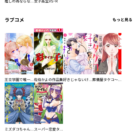
推しの為ならなんでもします！
女子高生VS-R
ラブコメ
もっと見る
王立学園で唯一魔法が使えない庶民仲間のはずですよね～実は王子様で私を溺愛しているなんて告白はやめてください～
佐伯かよの作品集
好きじゃないけど、抱いてください【電子単行本版／特典おまけ付き】
葬儀屋タケコ～あなたの最期、叶えます【電子単行本版】
ミズダコちゃんからは逃げられない！
スーパー恋愛タイム！～現場でドＳな彼女は自宅でデレる～