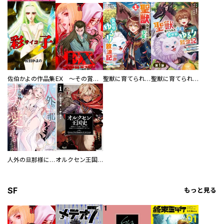
佐伯かよの作品集
EX ～その賞金稼ぎは、世界の出口を探す～【単行本版】
聖獣に育てられた少年の異世界ゆるり放浪記～神様からもらったチート魔法で、仲間たちとスローライフを満喫中～
聖獣に育てられた少年の異世界ゆるり放浪記～神様からもらったチート魔法で、仲間たちとスローライフを満喫中～【分冊版】
人外の旦那様に娶られ毎晩ナカまで愛される…。アンソロジー
オルクセン王国史
SF
もっと見る