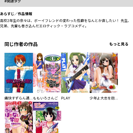
関連タグ
あらすじ／作品情報
高校2年生の奈々は、ボーイフレンドの変わった性癖をなんとか直したい！ 先生、
兄弟、先輩も巻き込んだエロティック・ラブコメディ。
同じ作者の作品
もっと見る
痛快すずらん通り
ももいろさんご
PLAY
少年よ大志を抱け！