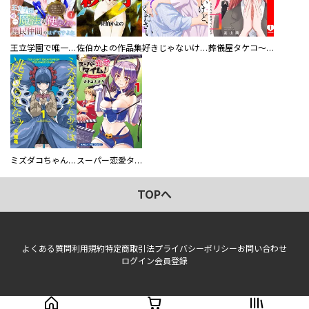
王立学園で唯一魔法が使えない庶民仲間のはずですよね～実は王子様で私を溺愛しているなんて告白はやめてください～
佐伯かよの作品集
好きじゃないけど、抱いてください【電子単行本版／特典おまけ付き】
葬儀屋タケコ～あなたの最期、叶えます【電子単行本版】
ミズダコちゃんからは逃げられない！
スーパー恋愛タイム！～現場でドＳな彼女は自宅でデレる～
TOPへ
よくある質問
利用規約
特定商取引法
プライバシーポリシー
お問い合わせ
ログイン
会員登録