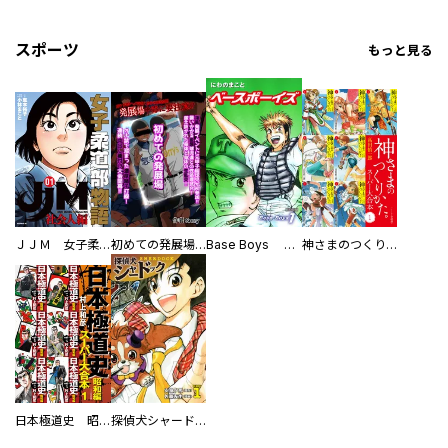
スポーツ
もっと見る
ＪＪＭ 女子柔道部物語 社会人編
初めての発展場 【白抜き修正版】
Base Boys 新装版
神さまのつくりかた。スーパー大合本
日本極道史 昭和編 スーパー大合本
探偵犬シャードック（新装版）