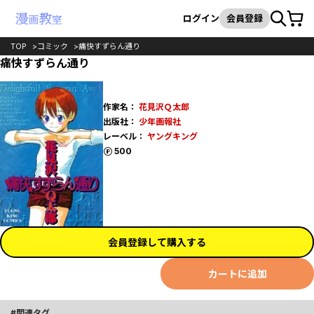
カート
検索
ログイン
会員登録
TOP
コミック
痛快すずらん通り
痛快すずらん通り
作家名：
花見沢Ｑ太郎
出版社：
少年画報社
レーベル：
ヤングキング
ポイント
500
会員登録して購入する
カートに追加
関連タグ