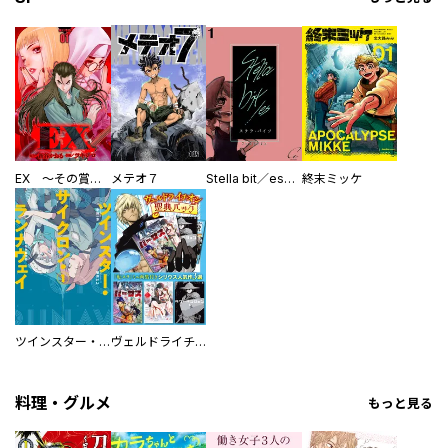
EX ～その賞金稼ぎは、世界の出口を探す～【単行本版】
メテオ７
Stella bit／es【単話版】
終末ミッケ
ツインスター・サイクロン・ランナウェイ
ヴェルドライチオシ聖典パック 『転スラ』ミニ画集付き シリウス人気作３選
料理・グルメ
もっと見る