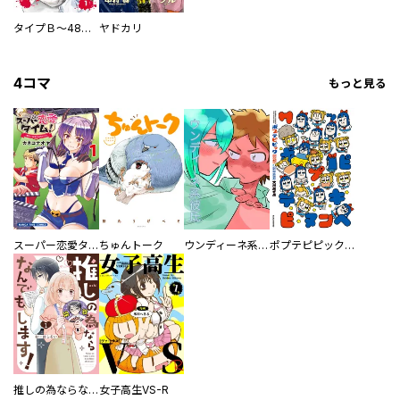
タイプＢ～48時間後、致死率100％～【単話】
ヤドカリ
4コマ
もっと見る
スーパー恋愛タイム！～現場でドＳな彼女は自宅でデレる～
ちゅんトーク
ウンディーネ系彼氏
ポプテピピック SEASON EIGHT
推しの為ならなんでもします！
女子高生VS-R