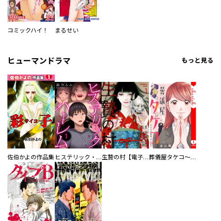
コミックハイ！
まるせい
ヒューマンドラマ
もっと見る
佐伯かよの作品集
ヒステリック・ハーレム～搾られる男と堕ちる女～【電子単行本版】
生贄の村【電子単行本版】
葬儀屋タケコ～あなたの最期、叶えます【電子単行本版】