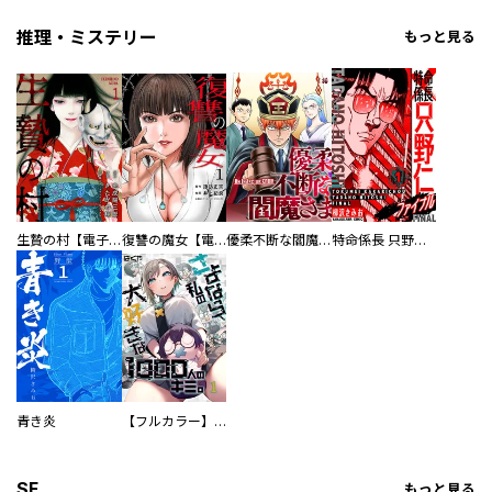
推理・ミステリー
もっと見る
生贄の村【電子単行本版】
復讐の魔女【電子単行本版】
優柔不断な閻魔さま
特命係長 只野仁ファイナル 愛蔵版
青き炎
【フルカラー】さよなら、私の大好きな１０００人のキミ。
SF
もっと見る