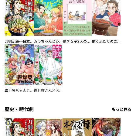
刀剣乱舞～日本号つれづれ酒～
カラちゃんとシトーさんと、 【分冊版】
働き女子3人のおうち晩酌
働くふたりのごほうび飯
異世界ちゃんこ～横綱目前に召喚されたんだが～ 【連載版】
僕と嫁さんとお酒の関係
歴史・時代劇
もっと見る