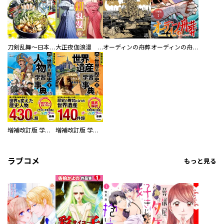
刀剣乱舞～日本号つれづれ酒～
大正夜伽浪漫 －金曜日の花嫁—
オーディンの舟葬
オーディンの舟葬 分冊版
増補改訂版 学研まんが NEW世界の歴史 別巻 人物学習事典
増補改訂版 学研まんが NEW世界の歴史 別巻 世界遺産学習事典
ラブコメ
もっと見る