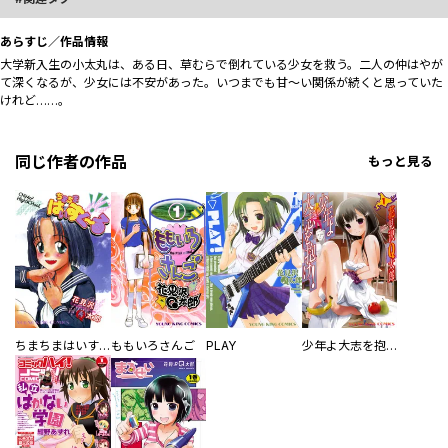
あらすじ／作品情報
大学新入生の小太丸は、ある日、草むらで倒れている少女を救う。二人の仲はやが
て深くなるが、少女には不安があった。いつまでも甘～い関係が続くと思っていた
けれど……。
同じ作者の作品
もっと見る
ちまちまはいすくーる
ももいろさんご
PLAY
少年よ大志を抱け！