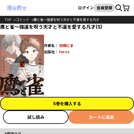
カート
検索
ログイン
会員登録
TOP
コミック
鷹と雀～強運を呪う天才と不運を愛する凡才
鷹と雀～強運を呪う天才と不運を愛する凡才(5)
作家名：
垣崎にま
出版社：
forcs
5巻を購入する
試し読み
カートに追加
関連タグ