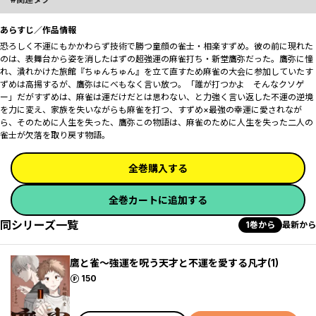
あらすじ／作品情報
恐ろしく不運にもかかわらず技術で勝つ童顔の雀士・相楽すずめ。彼の前に現れた
のは、表舞台から姿を消したはずの超強運の麻雀打ち・新堂鷹弥だった。鷹弥に憧
れ、潰れかけた旅館『ちゅんちゅん』を立て直すため麻雀の大会に参加していたす
ずめは高揚するが、鷹弥はにべもなく言い放つ。「誰が打つかよ そんなクソゲ
ー」だがすずめは、麻雀は運だけだとは思わない、と力強く言い返した―――不運の逆境
を力に変え、家族を失いながらも麻雀を打つ、すずめ×最強の幸運に愛されなが
ら、そのために人生を失った、鷹弥―――この物語は、麻雀のために人生を失った二人の
雀士が欠落を取り戻す物語。
全巻購入する
全巻カートに追加する
同シリーズ一覧
1巻から
最新から
鷹と雀～強運を呪う天才と不運を愛する凡才(1)
ポイント
150