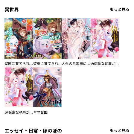
異世界
もっと見る
聖獣に育てられた少年の異世界ゆるり放浪記～神様からもらったチート魔法で、仲間たちとスローライフを満喫中～
聖獣に育てられた少年の異世界ゆるり放浪記～神様からもらったチート魔法で、仲間たちとスローライフを満喫中～【分冊版】
人外の旦那様に娶られ毎晩ナカまで愛される…。アンソロジー
過保護な執事が私の婚活を邪魔してきます！ 分冊版
過保護な執事が私の婚活を邪魔してきます！
ヤマ台国
エッセイ・日常・ほのぼの
もっと見る