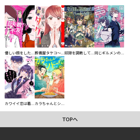
優しい顔をした親友は、夫と不倫して私の家に入り込んできた。
葬儀屋タケコ～あなたの最期、叶えます【電子単行本版】
奴隷を調教してハーレム作る
同じギルメンの声が好き
カワイイ恋は着飾らない
カラちゃんとシトーさんと、 【分冊版】
TOPへ