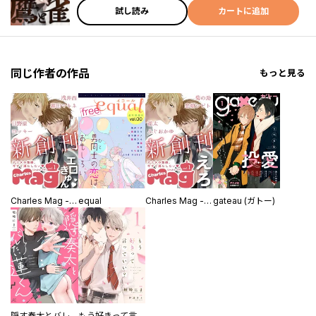
試し読み
カートに追加
同じ作者の作品
もっと見る
Charles Mag -エロきゅん-
equal
Charles Mag -えろ-
gateau (ガトー)
隠す奏太とバレたい蓮くん
もう好きって言っていい？【単話版】