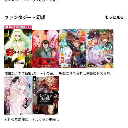
ファンタジー・幻想
もっと見る
佐伯かよの作品集
EX ～その賞金稼ぎは、世界の出口を探す～【単行本版】
聖獣に育てられた少年の異世界ゆるり放浪記～神様からもらったチート魔法で、仲間たちとスローライフを満喫中～
聖獣に育てられた少年の異世界ゆるり放浪記～神様からもらったチート魔法で、仲間たちとスローライフを満喫中～【分冊版】
人外の旦那様に娶られ毎晩ナカまで愛される…。アンソロジー
オルクセン王国史