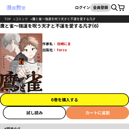
カート
検索
ログイン
会員登録
TOP
コミック
鷹と雀～強運を呪う天才と不運を愛する凡才
鷹と雀～強運を呪う天才と不運を愛する凡才(6)
作家名：
垣崎にま
出版社：
forcs
6巻を購入する
試し読み
カートに追加
関連タグ