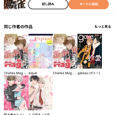
試し読み
カートに追加
同じ作者の作品
もっと見る
Charles Mag -エロきゅん-
equal
Charles Mag -えろ-
gateau (ガトー)
隠す奏太とバレたい蓮くん
もう好きって言っていい？【単話版】