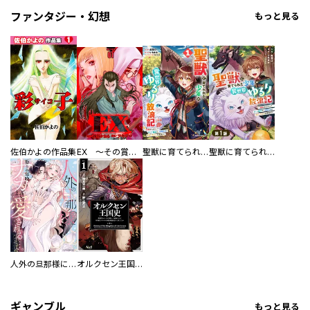
ファンタジー・幻想
もっと見る
佐伯かよの作品集
EX ～その賞金稼ぎは、世界の出口を探す～【単行本版】
聖獣に育てられた少年の異世界ゆるり放浪記～神様からもらったチート魔法で、仲間たちとスローライフを満喫中～
聖獣に育てられた少年の異世界ゆるり放浪記～神様からもらったチート魔法で、仲間たちとスローライフを満喫中～【分冊版】
人外の旦那様に娶られ毎晩ナカまで愛される…。アンソロジー
オルクセン王国史
ギャンブル
もっと見る