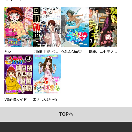
ちぃ
回胴創世記 パチスロを創った男達
うみんChu♡
職業、ニセモノ～あなたに偽は見抜けない【電子単行本版】
VS必勝ガイド
まさしんげ～る
TOPへ