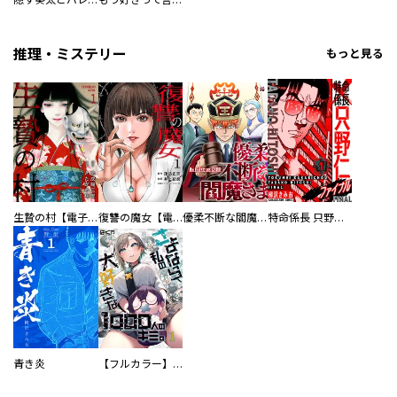
推理・ミステリー
もっと見る
生贄の村【電子単行本版】
復讐の魔女【電子単行本版】
優柔不断な閻魔さま
特命係長 只野仁ファイナル 愛蔵版
青き炎
【フルカラー】さよなら、私の大好きな１０００人のキミ。