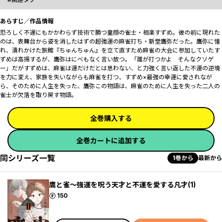
あらすじ／作品情報
恐ろしく不運にもかかわらず技術で勝つ童顔の雀士・相楽すずめ。彼の前に現れた
のは、表舞台から姿を消したはずの超強運の麻雀打ち・新堂鷹弥だった。鷹弥に憧
れ、潰れかけた旅館『ちゅんちゅん』を立て直すため麻雀の大会に参加していたす
ずめは高揚するが、鷹弥はにべもなく言い放つ。「誰が打つかよ そんなクソゲ
ー」だがすずめは、麻雀は運だけだとは思わない、と力強く言い返した―――不運の逆境
を力に変え、家族を失いながらも麻雀を打つ、すずめ×最強の幸運に愛されなが
ら、そのために人生を失った、鷹弥―――この物語は、麻雀のために人生を失った二人の
雀士が欠落を取り戻す物語。
全巻購入する
全巻カートに追加する
同シリーズ一覧
1巻から
最新から
鷹と雀～強運を呪う天才と不運を愛する凡才(1)
ポイント
150