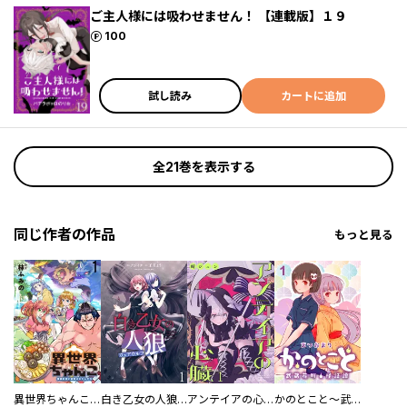
ご主人様には吸わせません！ 【連載版】１９
ポイント
100
試し読み
カートに追加
全21巻を表示する
同じ作者の作品
もっと見る
異世界ちゃんこ～横綱目前に召喚されたんだが～ 【連載版】
白き乙女の人狼（ウェアウルフ） 【連載版】
アンテイアの心臓 【連載版】
かのとこと～武蔵花町怪話譚～ 【連載版】