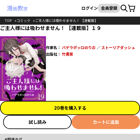
カート
検索
ログイン
会員登録
TOP
コミック
ご主人様には吸わせません！ 【連載版】
ご主人様には吸わせません！ 【連載版】１９
作家名：
パデラポッロのりお
／
ストーリアダッシュ
出版社：
竹書房
20巻を購入する
試し読み
カートに追加
関連タグ