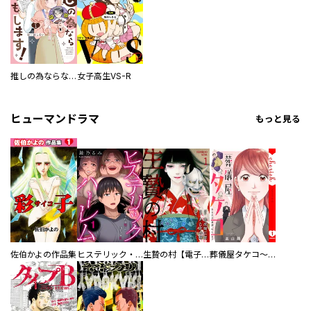
推しの為ならなんでもします！
女子高生VS-R
ヒューマンドラマ
もっと見る
佐伯かよの作品集
ヒステリック・ハーレム～搾られる男と堕ちる女～【電子単行本版】
生贄の村【電子単行本版】
葬儀屋タケコ～あなたの最期、叶えます【電子単行本版】