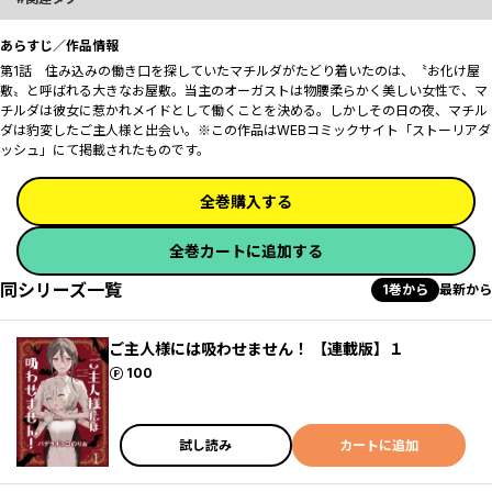
あらすじ／作品情報
第1話 住み込みの働き口を探していたマチルダがたどり着いたのは、〝お化け屋
敷〟と呼ばれる大きなお屋敷。当主のオーガストは物腰柔らかく美しい女性で、マ
チルダは彼女に惹かれメイドとして働くことを決める。しかしその日の夜、マチル
ダは豹変したご主人様と出会い――。※この作品はWEBコミックサイト「ストーリアダ
ッシュ」にて掲載されたものです。
全巻購入する
全巻カートに追加する
同シリーズ一覧
1巻から
最新から
ご主人様には吸わせません！ 【連載版】１
ポイント
100
試し読み
カートに追加