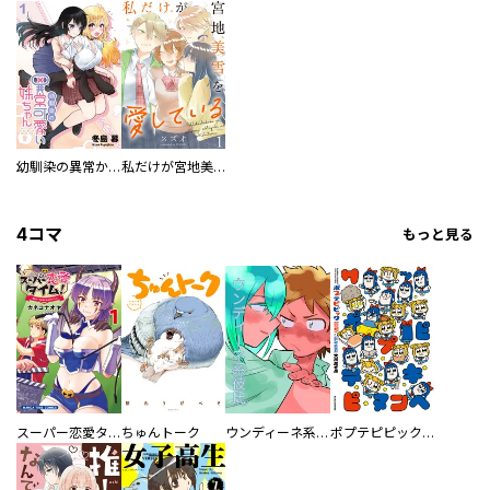
幼馴染の異常かわいい妹ちゃん 【連載版】
私だけが宮地美雪を愛している 【連載版】
4コマ
もっと見る
スーパー恋愛タイム！～現場でドＳな彼女は自宅でデレる～
ちゅんトーク
ウンディーネ系彼氏
ポプテピピック SEASON EIGHT