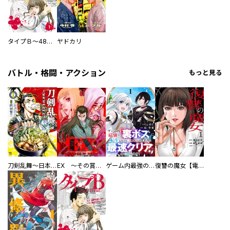
タイプＢ～48時間後、致死率100％～【単話】
ヤドカリ
バトル・格闘・アクション
もっと見る
刀剣乱舞～日本号つれづれ酒～
EX ～その賞金稼ぎは、世界の出口を探す～【単行本版】
ゲーム内最強の『裏ボス』に転生したので、主人公の代わりに最速クリアを目指します！【電子単行本版】
復讐の魔女【電子単行本版】