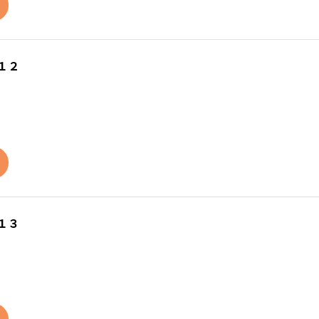
１２
１３