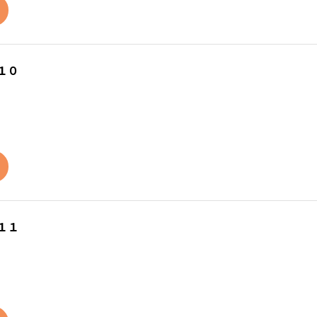
１０
１１