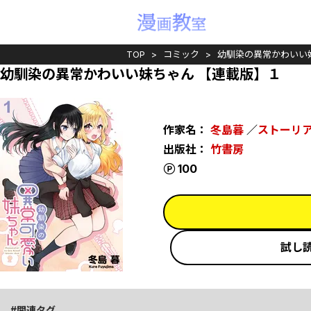
TOP
コミック
幼馴染の異常かわいい
幼馴染の異常かわいい妹ちゃん 【連載版】１
作家名：
冬島暮
／
ストーリ
出版社：
竹書房
ポイント
100
試し
関連タグ