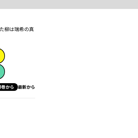
た柳は瑞希の真
1巻から
最新から