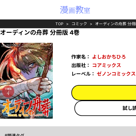
TOP
コミック
オーディンの舟葬 分冊
オーディンの舟葬 分冊版 4巻
作家名：
よしおかちひろ
出版社：
コアミックス
レーベル：
ゼノンコミックス
試し
関連タグ