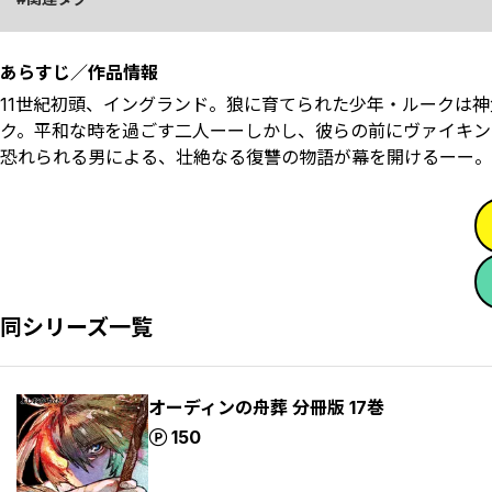
あらすじ／作品情報
11世紀初頭、イングランド。狼に育てられた少年・ルークは
ク。平和な時を過ごす二人ーーしかし、彼らの前にヴァイキン
恐れられる男による、壮絶なる復讐の物語が幕を開けるーー。
同シリーズ一覧
オーディンの舟葬 分冊版 17巻
ポイント
150