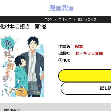
TOP
コミック
化けねこ招き
化けねこ招き 第1巻
作家名：
紀本
出版社：
セ・キララ文庫
ポイント
100
試し
関連タグ