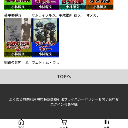
装甲擲弾兵
サムライソルジャー SAMURAI SOLDIER
平成維新 戦う自衛隊
オメガJ
鋼鉄の死神 ミヒャエル・ビットマン戦記
ヴェトナム・ウォー VIETNAM WAR
TOPへ
よくある質問
利用規約
特定商取引法
プライバシーポリシー
お問い合わせ
ログイン
会員登録
TOP
カート
本棚