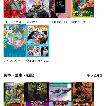
EX ～その賞金稼ぎは、世界の出口を探す～【単行本版】
メテオ７
Stella bit／es【単話版】
終末ミッケ
ツインスター・サイクロン・ランナウェイ
ヴェルドライチオシ聖典パック 『転スラ』ミニ画集付き シリウス人気作３選
戦争・軍事・戦記
もっと見る