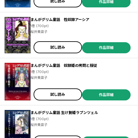
試し読み
作品詳細
まんがグリム童話 性奴隷アーシア
1巻 (700pt)
桜井美音子
試し読み
作品詳細
まんがグリム童話 奴隷姫の拷問と服従
1巻 (700pt)
桜井美音子
試し読み
作品詳細
まんがグリム童話 生け贄姫ラプンツェル
1巻 (700pt)
桜井美音子