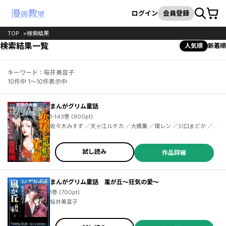
カート
検索
ログイン
会員登録
TOP
検索結果
検索結果一覧
人気順
新着順
キーワード：桜井美音子
10件中 1～10件表示中
まんがグリム童話
1-143巻 (900pt)
佐々木みすず ／天ヶ江ルチカ ／大橋薫 ／環レン ／川口まどか ／高橋葉介 ／竹崎真実 ／柳田やなぎ ／本橋馨子 ／渡千枝 ／宮島葉子 ／藤森治見 ／汐見朝子 ／雨がっぱ少女群 ／犬木加奈子 ／藤丞めぐる ／空路 ／池田ユキオ ／曽祢まさこ ／和田海里 ／森みずほ ／魔木子 ／板東いるか ／田中琳 ／花牟礼サキ ／葉月つや子 ／桜井美音子 ／月森雅子 ／花田朔生 ／津谷さとみ ／さちみりほ ／安武わたる ／安武 わたる ／竹崎 真実 ／藤森 治見 ／タナカトモ ／筑谷 たか菜 ／宮島 葉子 ／本橋 馨子 ／森 みずほ
試し読み
作品詳細
まんがグリム童話 嵐が丘～狂気の愛～
1巻 (700pt)
桜井美音子