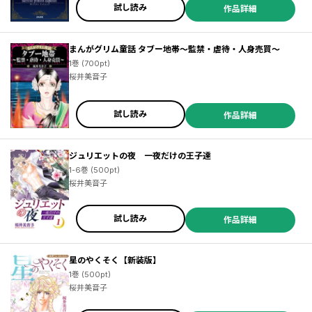
試し読み
作品詳細
まんがグリム童話 タブー地帯～監禁・虐待・人身売買～
1巻 (700pt)
桜井美音子
試し読み
作品詳細
ジュリエットの夜 一夜だけの王子達
1-6巻 (500pt)
桜井美音子
試し読み
作品詳細
星のやくそく【新装版】
1巻 (500pt)
桜井美音子