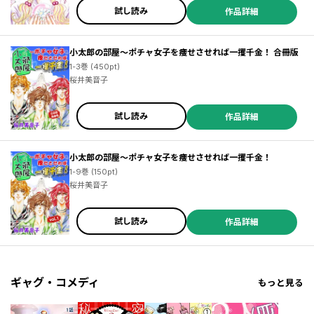
試し読み
作品詳細
小太郎の部屋～ポチャ女子を痩せさせれば一攫千金！ 合冊版
1-3巻 (450pt)
桜井美音子
試し読み
作品詳細
小太郎の部屋～ポチャ女子を痩せさせれば一攫千金！
1-9巻 (150pt)
桜井美音子
試し読み
作品詳細
ギャグ・コメディ
もっと見る