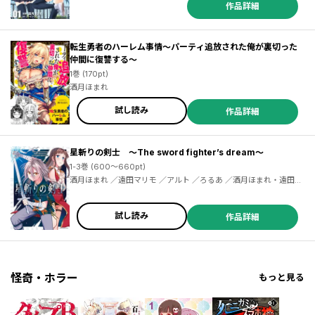
作品詳細
転生勇者のハーレム事情～パーティ追放された俺が裏切った
仲間に復讐する～
1巻 (170pt)
酒月ほまれ
試し読み
作品詳細
星斬りの剣士 ～The sword fighter’s dream～
1-3巻 (600～660pt)
酒月ほまれ ／遠田マリモ ／アルト ／ろるあ ／酒月ほまれ・遠田マ
リモ
試し読み
作品詳細
怪奇・ホラー
もっと見る