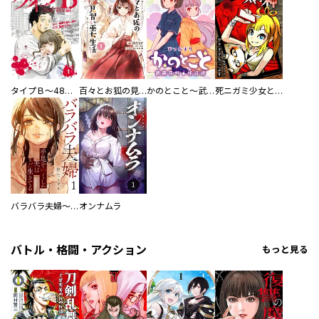
タイプＢ～48時間後、致死率100％～【単話】
百々とお狐の見習い巫女生活【単行本版】
かのとこと～武蔵花町怪話譚～ 【連載版】
死ニガミ少女とスマホ神
バラバラ夫婦～手足をなくした夫はまだ生きてる
オンナムラ
バトル・格闘・アクション
もっと見る