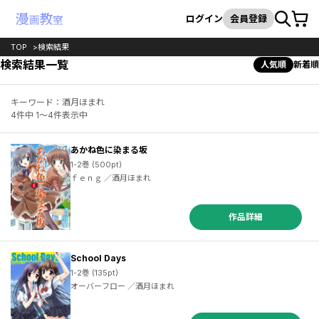
カート
検索
ログイン
会員登録
TOP
検索結果
検索結果一覧
人気順
新着順
キーワード：酒月ほまれ
4件中 1～4件表示中
あかね色に染まる坂
1-2巻 (500pt)
ｆｅｎｇ ／酒月ほまれ
作品詳細
School Days
1-2巻 (135pt)
オーバーフロー ／酒月ほまれ