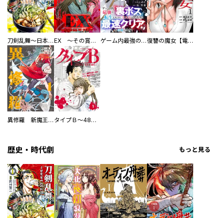
刀剣乱舞～日本号つれづれ酒～
EX ～その賞金稼ぎは、世界の出口を探す～【単行本版】
ゲーム内最強の『裏ボス』に転生したので、主人公の代わりに最速クリアを目指します！【電子単行本版】
復讐の魔女【電子単行本版】
異修羅 新魔王戦争
タイプＢ～48時間後、致死率100％～【単話】
歴史・時代劇
もっと見る